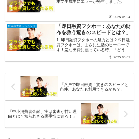
本文生成中にエラーが発生しました。
2025.05.24
「即日融資フクホー：あなたの財
独自審査キャッシング
布を救う驚きのスピードとは？」
1. 即日融資フクホーの魅力とは？即日融
資フクホーは、まさに生活のヒーローで
す！急な出費に焦っている時、「どうに
かしてお金を手に入れたい！」と思った
2025.05.02
ことはありませんか？そんな瞬間にフク
ホーがあれば、心強い味方となります。
急な金銭トラブルに直...
「八戸で即日融資！驚きのスピードと
条件、あなたも利用できるかも？」
「中小消費者金融、実は審査が甘い理
由とは？知られざる裏事情に迫る！」