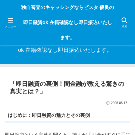
独自審査のフリーローンならビスタなら24時間365日 在籍確認なしで借りれる
独自審査のキャッシングならビスタ 優良の
ブラック即日振込融資です。土日や祝日、夜間でも、直ぐに借りられるから急
な入用があっても安心！融資率97％！仕事をしている人ならブラックでも給料
即日融資ok 在籍確認なし即日振込いたし
日返済の１ヶ月融資で借りられるから安心！
メニュー
検索
ます。
独自審査のキャッシングならビスタ 優良の即日融資
ok 在籍確認なし即日振込いたします。
「即日融資の裏側！闇金融が教える驚きの
真実とは？」
2025.05.17
はじめに：即日融資の魅力とその裏側
即日融資という言葉を聞くと、誰もが「お金がすぐに手に