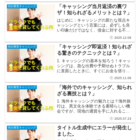
なります。しかし、異国の地ではお金の
「キャッシング当月返済の裏ワ
独自審査キャッシング
管理が重要なカギを握...
ザ！知られざるメリットとは？」
はじめに：キャッシングの新たな視点キ
ャッシングという言葉には、必ずしも良
い印象だけではなく、借金に対する不安
や抵抗感を抱く方が多いのも事実です。
2025.12.09
しかし、もしあなたがその運用方法に新
たな視点を加えることができれば、その
「キャッシング即返済！知られざ
独自審査キャッシング
ネガティブなイメージを一...
る驚きのテクニックとは？」
1. キャッシングの基本を知ろう！キャッ
シングは、急な出費や予期せぬトラブル
に直面したときに、すぐにお金を借りる
ことができる便利なサービスです。例え
2025.11.08
ば、急な病院の支払い、修理代、或いは
旅行の計画外の出費など、生活には予測
「海外でのキャッシング、知られ
独自審査キャッシング
できない出来事が多々...
ざる裏技とは？」
1. 海外キャッシングの魅力とは？海外旅
行は、異文化を体験できる素晴らしい機
会ですが、現地の通貨を手に入れること
は不可欠です。その中で、海外キャッシ
2025.07.23
ングは旅行者にとって非常に便利な選択
肢です。特にクレジットカードを利用し
タイトル生成中にエラーが発生し
独自審査キャッシング
たキャッシングは、煩...
ました。