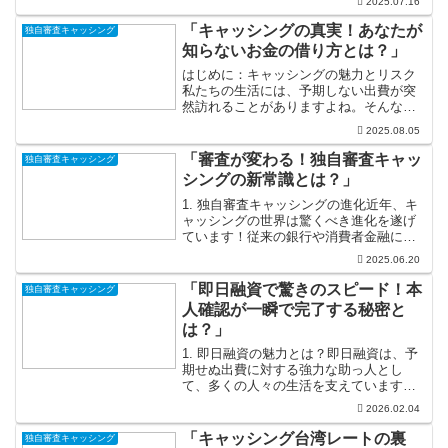
2025.07.16
があったり、予期せぬトラブルに見舞わ
れたりすることは避けられませんが、そ
「キャッシングの真実！あなたが
独自審査キャッシング
んなときに頼れるのが...
知らないお金の借り方とは？」
はじめに：キャッシングの魅力とリスク
私たちの生活には、予期しない出費が突
然訪れることがありますよね。そんな時
に心強い味方となるのがキャッシングで
2025.08.05
す。「借金は悪」といったイメージは根
強いですが、実はキャッシングは正しく
「審査が変わる！独自審査キャッ
独自審査キャッシング
利用すれば、あなたの生活...
シングの新常識とは？」
1. 独自審査キャッシングの進化近年、キ
ャッシングの世界は驚くべき進化を遂げ
ています！従来の銀行や消費者金融によ
る厳しい審査基準が見直され、利用者の
2025.06.20
多様なニーズに応える柔軟な審査方法が
登場しました。これにより、経済の変動
「即日融資で驚きのスピード！本
独自審査キャッシング
やライフスタイルの変...
人確認が一瞬で完了する秘密と
は？」
1. 即日融資の魅力とは？即日融資は、予
期せぬ出費に対する強力な助っ人とし
て、多くの人々の生活を支えています。
急な医療費や冠婚葬祭、車の修理代な
2026.02.04
ど、突然「お金が必要！」と感じる場面
は多々ありますよね。そんな時に即日融
「キャッシング台湾レートの裏
独自審査キャッシング