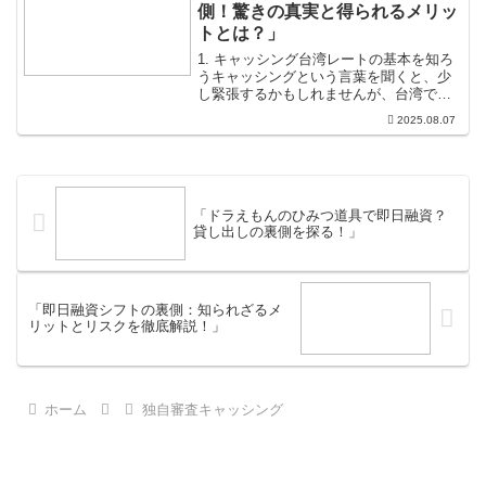
資があれば、心の不安を少...
側！驚きの真実と得られるメリッ
トとは？」
1. キャッシング台湾レートの基本を知ろ
うキャッシングという言葉を聞くと、少
し緊張するかもしれませんが、台湾での
キャッシングは実際には非常にシンプル
2025.08.07
で便利な選択肢です。お金を借りるとい
うことは、特別なことではなく、旅行や
日常生活での急な出費...
「ドラえもんのひみつ道具で即日融資？
貸し出しの裏側を探る！」
「即日融資シフトの裏側：知られざるメ
リットとリスクを徹底解説！」
ホーム
独自審査キャッシング