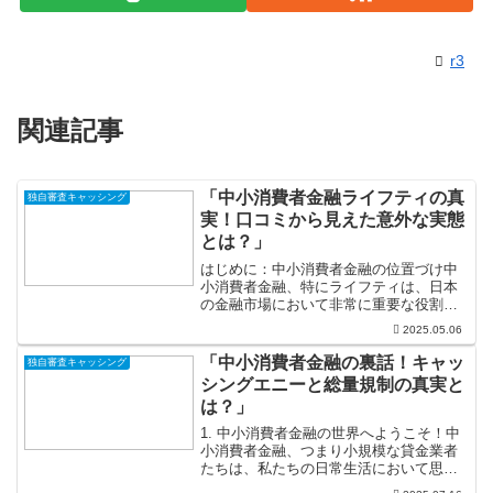
r3
関連記事
「中小消費者金融ライフティの真
独自審査キャッシング
実！口コミから見えた意外な実態
とは？」
はじめに：中小消費者金融の位置づけ中
小消費者金融、特にライフティは、日本
の金融市場において非常に重要な役割を
果たしています。多くの人が「消費者金
2025.05.06
融」と聞くと、厳しい審査や高金利のイ
メージを抱きがちですが、実はその中に
「中小消費者金融の裏話！キャッ
独自審査キャッシング
も多くの利点が隠されてい...
シングエニーと総量規制の真実と
は？」
1. 中小消費者金融の世界へようこそ！中
小消費者金融、つまり小規模な貸金業者
たちは、私たちの日常生活において思い
がけない支えとなる存在です。急な出費