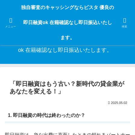
独自審査のフリーローンならビスタなら24時間365日 在籍確認なしで借りれる
独自審査のキャッシングならビスタ 優良の
ブラック即日振込融資です。土日や祝日、夜間でも、直ぐに借りられるから急
な入用があっても安心！融資率97％！仕事をしている人ならブラックでも給料
即日融資ok 在籍確認なし即日振込いたし
日返済の１ヶ月融資で借りられるから安心！
メニュー
検索
ます。
独自審査のキャッシングならビスタ 優良の即日融資
ok 在籍確認なし即日振込いたします。
「即日融資はもう古い？新時代の貸金業が
あなたを変える！」
2025.05.02
1. 即日融資の時代は終わったのか？
即日融資は、急な出費に直面したときの頼れるパートナー