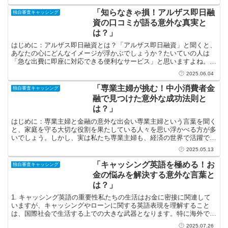
「知らなきゃ損！アルザス即日融
独自審査キャッシング
資の口コミが語る意外な真実と
は？」
はじめに：アルザス即日融資とは？「アルザス即日融資」と聞くと、
あなたの心にどんなイメージが浮かぶでしょうか？たいていの人は
「急な出費に即座に対応できる便利なサービス」と思いますよね。し
かし、その実態は実は多様で複雑です。特に、今天然の口コミ...
2025.06.04
「専業主婦が挑む！中小消費者金
独自審査キャッシング
融で見つけた意外な成功法則と
は？」
はじめに：専業主婦と金融の意外な出会い専業主婦という言葉を聞く
と、家庭を守る大切な役割を果たしている人々を思い浮かべる方が多
いでしょう。しかし、実は私たち専業主婦も、経済の世界で活躍でき
る力を秘めています。「お金」との向き合い方を見直すこと...
2025.05.13
「キャッシング英語を極める！お
独自審査キャッシング
金の悩みを解決する意外な言葉と
は？」
1. キャッシング英語の重要性私たちの生活はお金に密接に関連して
いますが、キャッシングやローンに関する英語表現を理解すること
は、国際社会で生活する上での大きな武器となります。特に海外での
生活や旅行において、現地の金融機関とのやり取りにおいて...
2025.07.26