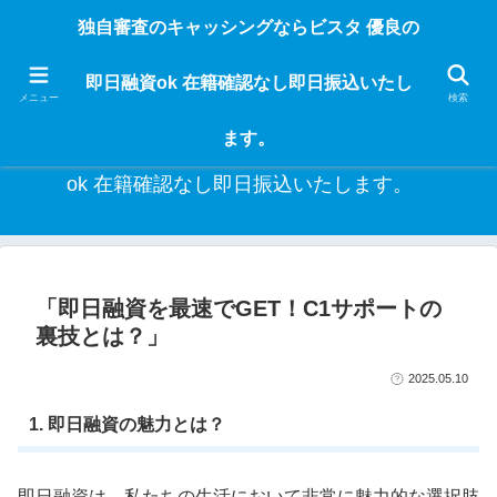
独自審査のフリーローンならビスタなら24時間365日 在籍確認なしで借りれる
独自審査のキャッシングならビスタ 優良の
ブラック即日振込融資です。土日や祝日、夜間でも、直ぐに借りられるから急
な入用があっても安心！融資率97％！仕事をしている人ならブラックでも給料
即日融資ok 在籍確認なし即日振込いたし
日返済の１ヶ月融資で借りられるから安心！
メニュー
検索
ます。
独自審査のキャッシングならビスタ 優良の即日融資
ok 在籍確認なし即日振込いたします。
「即日融資を最速でGET！C1サポートの
裏技とは？」
2025.05.10
1. 即日融資の魅力とは？
即日融資は、私たちの生活において非常に魅力的な選択肢