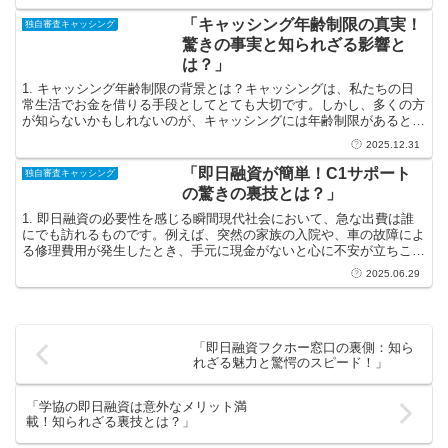
「キャッシング年齢制限の真実！
独自審査キャッシング
驚きの事実と知られざる影響と
は？」
1. キャッシング年齢制限の背景とは？キャッシングは、私たちの日
常生活でお金を借りる手段としてとても大切です。しかし、多くの方
が知らないかもしれないのが、キャッシングには年齢制限があるとい
うことです。具体的には、日本では20歳以上の人がキャ...
2025.12.31
「即日融資が簡単！C1サポート
独自審査キャッシング
の驚きの裏技とは？」
1. 即日融資の必要性を感じる瞬間現代社会において、急な出費は誰
にでも訪れるものです。例えば、突然の家族の入院や、車の故障によ
る修理費用が発生したとき、手元に現金がないと心に不安が立ちこめ
てしまいます。そんなとき、「即日融資」という言葉が頭...
2025.06.29
「即日融資フクホー窓口の裏側：知ら
れざる魅力と驚愕のスピード！」
「学協の即日融資は意外なメリット満
載！知られざる裏技とは？」