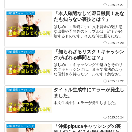
役に立つ多くの特典や利便性を提供す
2025.05.27
る、真のパートナーなのです。他のクレ
ジットカードと比べて、その独自な審査
「本人確認なしで即日融資！あな
独自審査キャッシング
基準によって多様な利用者を受...
たも知らない裏技とは？」
はじめに：瞬時に手に入る資金の魅力急
な出費や予想外のトラブルは、誰もが経
験するものです。そんな時に頼りになる
のが融資の制度。一般的には、本人確認
2025.06.20
や必要書類の提出に手間がかかり、時間
もかかるという印象がありますが、実は
「知られざるリスク！キャッシン
独自審査キャッシング
「本人確認なしで即日融資...
グがばれる瞬間とは？」
はじめに：キャッシングの魅力とそのリ
スクキャッシングは、まるで魔法のよう
な便利さを持ったツールです！急なお金
の必要や、予期せぬ出来事に遭遇したと
2025.07.22
きに、すぐに資金を手に入れることがで
きるキャッシングの魅力は、日々の生活
タイトル生成中にエラーが発生し
独自審査キャッシング
をサポートしてくれます。...
ました。
本文生成中にエラーが発生しました。
2025.05.24
「沖銀pipucaキャッシングの裏
独自審査キャッシング