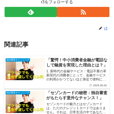
r3をフォローする
r3
関連記事
「驚愕！中小消費者金融が電話な
独自審査キャッシング
しで融資を実現した理由とは？」
1. 新時代の金融サービス：電話不要の革
新現代の消費者にとって、金融サービス
の利用がかつてないほど身近で便利にな
っています。特に、中小消費者金融が提
2025.06.02
供する「電話なしでの融資」は、金融業
界に革命をもたらしています。これまで
「セゾンカードの秘密：独自審査
独自審査キャッシング
多くの人が融資を受け...
がもたらす意外なチャンス！」
セゾンカードの魅力とはセゾンカード
は、ただのクレジットカードではありま
せん。それは、日常生活の中であなたの