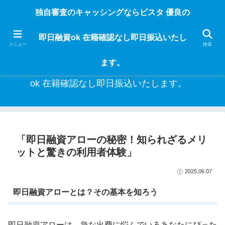
独自審査のフリーローンならビスタなら24時間365日 在籍確認なしで借りれる
独自審査のキャッシングならビスタ 優良の
ブラック即日振込融資です。土日や祝日、夜間でも、直ぐに借りられるから急
な入用があっても安心！融資率97％！仕事をしている人ならブラックでも給料
即日融資ok 在籍確認なし即日振込いたし
日返済の１ヶ月融資で借りられるから安心！
メニュー
検索
ます。
独自審査のキャッシングならビスタ 優良の即日融資
ok 在籍確認なし即日振込いたします。
「即日融資アローの秘密！知られざるメリ
ットと驚きの利用者体験」
2025.06.07
即日融資アローとは？その基本を知ろう
即日融資アローは、急な出費に悩んでいるあなたにぴった