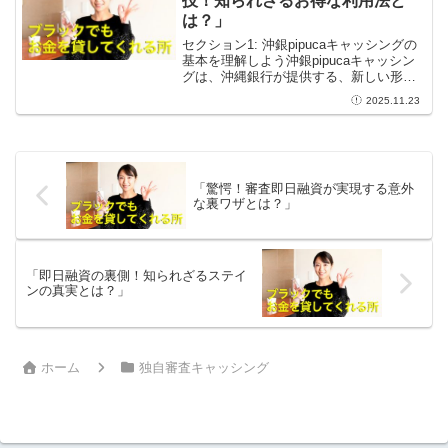
技！知られざるお得な利用法と
は？」
セクション1: 沖銀pipucaキャッシングの
基本を理解しよう沖銀pipucaキャッシン
グは、沖縄銀行が提供する、新しい形の
キャッシングサービスです。このサービ
2025.11.23
スは、多くの沖縄在住者にとって、日常
的に利用できる頼もしい存在となってい
ます。し...
「驚愕！審査即日融資が実現する意外
な裏ワザとは？」
「即日融資の裏側！知られざるステイ
ンの真実とは？」
ホーム
独自審査キャッシング