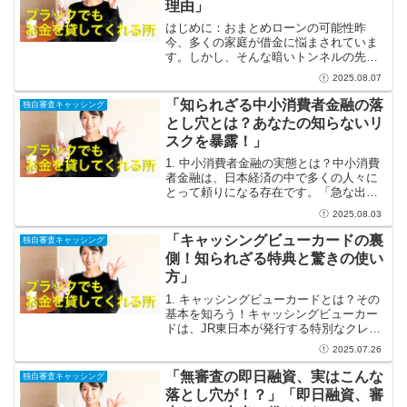
理由」
はじめに：おまとめローンの可能性昨
今、多くの家庭が借金に悩まされていま
す。しかし、そんな暗いトンネルの先に
は希望の光が待っています。それが「お
2025.08.07
まとめローン」です。この金融商品は、
中小の消費者金融が提供しており、借金
「知られざる中小消費者金融の落
独自審査キャッシング
を一つにまとめることで、家...
とし穴とは？あなたの知らないリ
スクを暴露！」
1. 中小消費者金融の実態とは？中小消費
者金融は、日本経済の中で多くの人々に
とって頼りになる存在です。「急な出費
が必要になったけれど、どうしよう？」
2025.08.03
というときに、身近な資金調達の手段と
して利用されることが多いのです。生活
「キャッシングビューカードの裏
独自審査キャッシング
費の不足や、さまざま...
側！知られざる特典と驚きの使い
方」
1. キャッシングビューカードとは？その
基本を知ろう！キャッシングビューカー
ドは、JR東日本が発行する特別なクレジ
ットカードです。このカードの最大の魅
2025.07.26
力は、鉄道利用者にとっての特典が豊富
に用意されていること。鉄道旅行を頻繁
「無審査の即日融資、実はこんな
独自審査キャッシング
に楽しむ方々には、...
落とし穴が！？」「即日融資、審