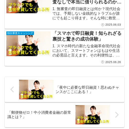
査なしで本当に借りられるのか検
証！」
1. 無審査の即日融資とは何か？現代社会
では、予期しない金銭的なトラブルが誰
にでも起こり得ます。そんな時に救世主
となるのが「無審査の即日融資」です。
2025.06.03
このサービスは、申込者が審査を通さず
に必要な資金を迅速に手に入れることが
「スマホで即日融資！知られざる
独自審査キャッシング
できるため、特に急な...
裏技と驚きの成功体験」
1. スマホ時代の新たな金融革命現代社会
において、スマートフォンはもはや生活
の必需品と言えます。その利便性は、私
たちの日常生活を一変させました。特に
2025.06.26
金融分野においては、従来の煩わしい手
続きを一瞬で終わらせることができるス
マホアプリの登場が、...
「夜中に必要な即日融資！思わぬチャ
ンスがここにある！」
「郵便物ゼロ！中小消費者金融の新常
識とは？」