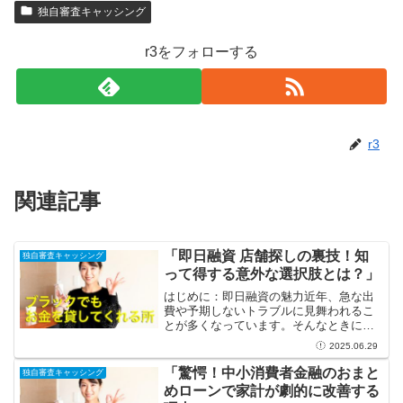
独自審査キャッシング
r3をフォローする
r3
関連記事
「即日融資 店舗探しの裏技！知
独自審査キャッシング
って得する意外な選択肢とは？」
はじめに：即日融資の魅力近年、急な出
費や予期しないトラブルに見舞われるこ
とが多くなっています。そんなときに頼
りになるのが「即日融資」です。申請か
2025.06.29
らわずか数時間で融資を受けられるた
め、まるで魔法のような存在です。生活
「驚愕！中小消費者金融のおまと
独自審査キャッシング
の中で予想外の支出に直面し...
めローンで家計が劇的に改善する