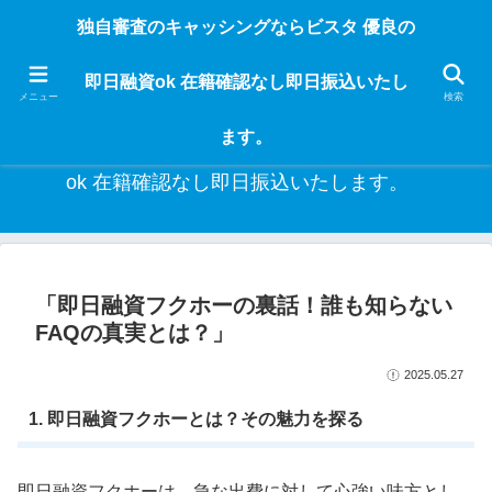
独自審査のフリーローンならビスタなら24時間365日 在籍確認なしで借りれる
独自審査のキャッシングならビスタ 優良の
ブラック即日振込融資です。土日や祝日、夜間でも、直ぐに借りられるから急
な入用があっても安心！融資率97％！仕事をしている人ならブラックでも給料
即日融資ok 在籍確認なし即日振込いたし
日返済の１ヶ月融資で借りられるから安心！
メニュー
検索
ます。
独自審査のキャッシングならビスタ 優良の即日融資
ok 在籍確認なし即日振込いたします。
「即日融資フクホーの裏話！誰も知らない
FAQの真実とは？」
2025.05.27
1. 即日融資フクホーとは？その魅力を探る
即日融資フクホーは、急な出費に対して心強い味方とし