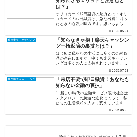
知られざるメリットと注意点と
は？」
オリコカード即日融資の魅力とは？オリ
コカードの即日融資は、急な出費に困っ
たときの心強い味方です。思いもよらな
いトラブルが発生した際、その場ですぐ
2026.05.24
に資金を手に入れられるのは本当にあり
がたいことです。急な医療費や冠婚葬祭
「知らなきゃ損！楽天キャッシン
独自審査キャッシング
の費用、さらには自動車の...
グ一括返済の裏技とは？」
はじめに私たちの生活には多くの金融商
品が存在しますが、中でも楽天キャッシ
ングは多くの人に支持されています。急
な出費や生活費の不足を補うための便利
2025.07.23
な手段ですが、利用する際には返済方法
やタイミングに最大限の注意が必要で
「来店不要で即日融資！あなたも
独自審査キャッシング
す。特に、一括返済を上手に...
知らない金融の裏技」
1. 新しい時代の金融サービス現代社会は
テクノロジーの急速な進化によって、私
たちの生活様式を大きく変えています。
特に金融サービスの分野では、デジタル
2025.05.29
化が進み、私たちの手元に簡単に資金を
調達する手段が増えてきました。たとえ
ば、従来は銀行の窓口...
「驚愕！たった20万を即日ゲットする裏