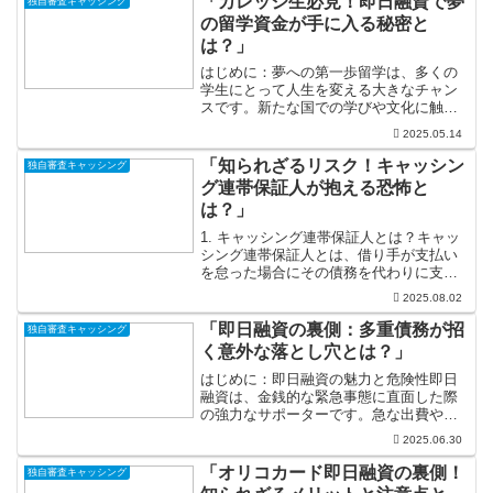
「カレッジ生必見！即日融資で夢
独自審査キャッシング
の留学資金が手に入る秘密と
は？」
はじめに：夢への第一歩留学は、多くの
学生にとって人生を変える大きなチャン
スです。新たな国での学びや文化に触
れ、視野が広がる瞬間は、まさに心躍る
2025.05.14
経験と言えるでしょう。しかし、夢の実
現には費用がかかります。学費や生活
「知られざるリスク！キャッシン
独自審査キャッシング
費、さらには留学準備にかかる...
グ連帯保証人が抱える恐怖と
は？」
1. キャッシング連帯保証人とは？キャッ
シング連帯保証人とは、借り手が支払い
を怠った場合にその債務を代わりに支払
う責任を持つ人物のことを指します。こ
2025.08.02
の役割は、単なる経済的なサポートだけ
でなく、家族や友人との信頼関係におい
「即日融資の裏側：多重債務が招
独自審査キャッシング
ても重要な位置づけで...
く意外な落とし穴とは？」
はじめに：即日融資の魅力と危険性即日
融資は、金銭的な緊急事態に直面した際
の強力なサポーターです。急な出費や予
期せぬトラブルに直面した時、「お金が
2025.06.30
必要だ！」という瞬間に、素早く資金を
手に入れることができるこの仕組みは、
「オリコカード即日融資の裏側！
独自審査キャッシング
多くの人々にとっての救世...