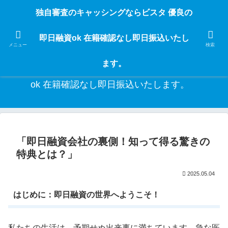
独自審査のフリーローンならビスタなら24時間365日 在籍確認なしで借りれる
独自審査のキャッシングならビスタ 優良の
ブラック即日振込融資です。土日や祝日、夜間でも、直ぐに借りられるから急
な入用があっても安心！融資率97％！仕事をしている人ならブラックでも給料
即日融資ok 在籍確認なし即日振込いたし
日返済の１ヶ月融資で借りられるから安心！
メニュー
検索
ます。
独自審査のキャッシングならビスタ 優良の即日融資
ok 在籍確認なし即日振込いたします。
「即日融資会社の裏側！知って得る驚きの
特典とは？」
2025.05.04
はじめに：即日融資の世界へようこそ！
私たちの生活は、予期せぬ出来事に満ちています。急な医