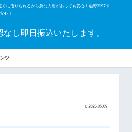
直ぐに借りられるから急な入用があっても安心！融資率97％！
安心！
確認なし即日振込いたします。
ンツ
2025.05.09