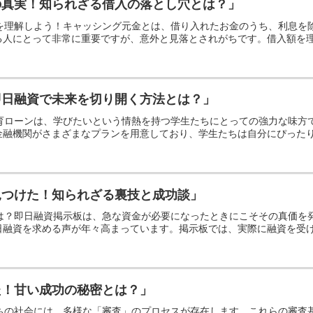
の真実！知られざる借入の落とし穴とは？」
本を理解しよう！キャッシング元金とは、借り入れたお金のうち、利息
人にとって非常に重要ですが、意外と見落とされがちです。借入額を理解
即日融資で未来を切り開く方法とは？」
教育ローンは、学びたいという情熱を持つ学生たちにとっての強力な味
融機関がさまざまなプランを用意しており、学生たちは自分にぴったりの
見つけた！知られざる裏技と成功談」
とは？即日融資掲示板は、急な資金が必要になったときにこそその真価
融資を求める声が年々高まっています。掲示板では、実際に融資を受けた
た！甘い成功の秘密とは？」
たちの社会には、多様な「審査」のプロセスが存在します。これらの審