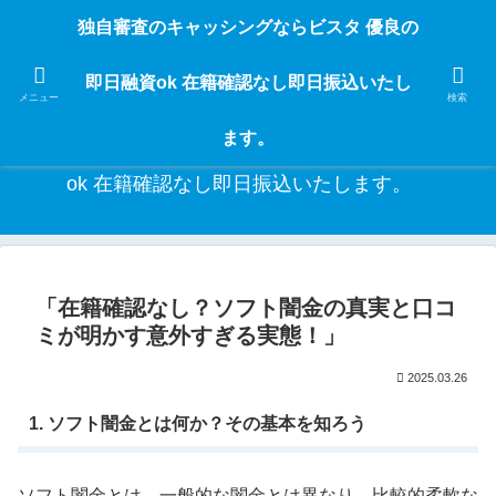
独自審査のフリーローンならビスタなら24時間365日 在籍確認なしで借りれる
独自審査のキャッシングならビスタ 優良の
ブラック即日振込融資です。土日や祝日、夜間でも、直ぐに借りられるから急
な入用があっても安心！融資率97％！仕事をしている人ならブラックでも給料
即日融資ok 在籍確認なし即日振込いたし
日返済の１ヶ月融資で借りられるから安心！
メニュー
検索
ます。
独自審査のキャッシングならビスタ 優良の即日融資
ok 在籍確認なし即日振込いたします。
「在籍確認なし？ソフト闇金の真実と口コ
ミが明かす意外すぎる実態！」
2025.03.26
1. ソフト闇金とは何か？その基本を知ろう
ソフト闇金とは、一般的な闇金とは異なり、比較的柔軟な