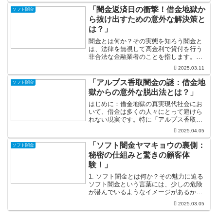
違法な金利でお金を貸し付ける業者の存
「闇金返済日の衝撃！借金地獄か
ソフト闇金
在は、特に危険です。彼ら...
ら抜け出すための意外な解決策と
は？」
闇金とは何か？その実態を知ろう闇金と
は、法律を無視して高金利で貸付を行う
非合法な金融業者のことを指します。普
通の金融機関では想像できない異常な金
2025.03.11
利が課され、借り手は容易に返済困難な
状況に陥ります。ここから「借金地獄」
「アルプス香取闇金の謎：借金地
ソフト闇金
が始まるのです。多くの人...
獄からの意外な脱出法とは？」
はじめに：借金地獄の真実現代社会にお
いて、借金は多くの人々にとって避けら
れない現実です。特に「アルプス香取」
と呼ばれる地域では、借金の問題が深刻
2025.04.05
化しています。この美しい自然に囲まれ
た地域では、観光業や地元産業が盛んな
「ソフト闇金ヤマキョウの裏側：
ソフト闇金
一方で、経済的な安定を得...
秘密の仕組みと驚きの顧客体
験！」
1. ソフト闇金とは何か？その魅力に迫る
ソフト闇金という言葉には、少しの危険
が潜んでいるようなイメージがあるかも
しれませんが、実はこれが意外な魅力を
2025.03.05
持っていることをご存知ですか？通常の
金融機関ではなかなか難しい借入れが、