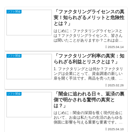
「ファクタリングライセンスの真
ソフト闇金
実！知られざるメリットと危険性
とは？」
はじめに：ファクタリングライセンスと
は？ファクタリングライセンス、皆さん
は聞いたことがありますか？これは企業
が保有する売掛金を第三者に売却し、即
2025.04.14
時に現金化するための画期的な仕組みな
のです。しかし、その実態は意外と知ら
「ファクタリング利率の真実：知
ソフト闇金
れておらず、ただの資金調...
られざる利益とリスクとは？」
1. ファクタリングとは何か？ファクタリ
ングは企業にとって、資金調達の新しい
扉を開く手法です。商品を売った後、顧
客からの支払いを待つ間、キャッシュフ
2025.02.26
ローが厳しくなることがありますよね。
この時にファクタリングを利用すると、
「闇金に追われる日々、返済の裏
ソフト闇金
売掛金を金融機関や専...
側で明かされる驚愕の真実と
は？」
はじめに：闇金の深淵を覗く現代社会に
おいて、お金は私たちの生活のあらゆる
側面に影響を与える重要な要素です。し
かし、そのお金が時には私たちを窮地に
2025.04.10
追い込む場合もあります。闇金、つまり