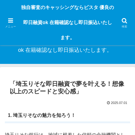
独自審査のフリーローンならビスタなら24時間365日 在籍確認なしで借りれる
独自審査のキャッシングならビスタ 優良の
ブラック即日振込融資です。土日や祝日、夜間でも、直ぐに借りられるから急
な入用があっても安心！融資率97％！仕事をしている人ならブラックでも給料
即日融資ok 在籍確認なし即日振込いたし
日返済の１ヶ月融資で借りられるから安心！
メニュー
検索
ます。
独自審査のキャッシングならビスタ 優良の即日融資
ok 在籍確認なし即日振込いたします。
「埼玉りそな即日融資で夢を叶える！想像
以上のスピードと安心感」
2025.07.01
1. 埼玉りそなの魅力を知ろう！
埼玉りそな銀行は、地域に根差した信頼の金融機関とし