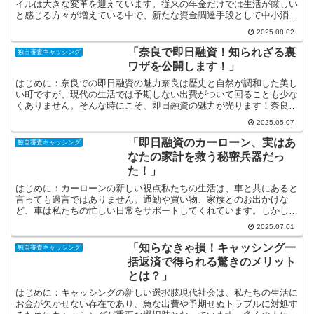
イルは大きな変革を迎えています。従来の年金だけでは生活が厳しい
と感じる方々が増えている中で、新たな資金調達手段として中小消費
者金融が注目を集めています。この流れは、年金受給者にと...
2025.08.02
「奈良で即日融資！知られざる裏
独自審査キャッシング
ワザを公開します！」
はじめに：奈良での即日融資の魅力奈良は歴史と自然が調和した美し
い町ですが、現代の生活では予期しない出費がついて回ることも少な
くありません。そんな時にこそ、即日融資の魅力が光ります！奈良に
は、多様な金融機関や融資サービスが揃っており、急な資金...
2025.05.07
「即日融資のカーローン、実はあ
独自審査キャッシング
なたの家計を救う秘密兵器だっ
た！」
はじめに：カーローンの新しい視点私たちの生活は、車と共にあると
言っても過言ではありません。通勤や買い物、家族とのお出かけな
ど、車は私たちの忙しい日常をサポートしてくれています。しかし、
車を手に入れるためにはまとまった資金が必要になることが多...
2025.07.01
「知らなきゃ損！キャッシング一
独自審査キャッシング
括返済で得られる驚きのメリット
とは？」
はじめに：キャッシングの新しい選択肢現代社会は、私たちの生活に
お金が欠かせない存在であり、急な出費や予期せぬトラブルに対処す