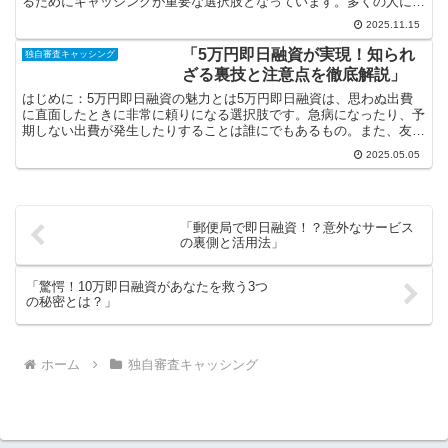
るためにキャッシングが重要な選択肢となっています。多くの人にと
って、キャッシングは緊急時の救世主のような役割を果たし...
2025.11.15
「5万円即日融資が実現！知られ
独自審査キャッシング
ざる裏技と注意点を徹底解説」
はじめに：5万円即日融資の魅力とは5万円即日融資は、思わぬ出費
に直面したときに非常に頼りになる選択肢です。急病になったり、予
期しない出費が発生したりすることは誰にでもあるもの。また、友人
の結婚式に参加したいけれど、服飾費用が足りないというこ...
2025.05.05
「郵便局で即日融資！？意外なサービス
の裏側と活用法」
「驚愕！10万即日融資があなたを救う3つ
の秘密とは？」
ホーム
独自審査キャッシング