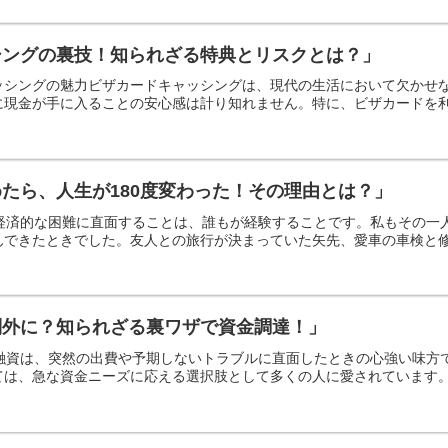
シングの裏技！知られざる特典とリスクとは？」
ッシングの魅力ビザカードキャッシングは、現代の生活において欠かせ
現金が手に入ることの安心感は計り知れません。特に、ビザカードを利用
たら、人生が180度変わった！その理由とは？」
い経済的な困難に直面することは、誰もが経験することです。私もその
できたときでした。友人との旅行が決まっていた矢先、愛車の車検と修理
制外に？知られざる裏ワザで資金調達！」
日融資は、突然の出費や予期しないトラブルに直面したときの心強い味
は、急な資金ニーズに応える選択肢として多くの人に愛されています。手