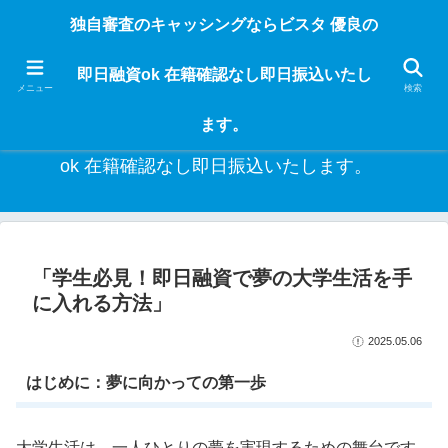
独自審査のフリーローンならビスタなら24時間365日 在籍確認なしで借りれる
独自審査のキャッシングならビスタ 優良の
ブラック即日振込融資です。土日や祝日、夜間でも、直ぐに借りられるから急
な入用があっても安心！融資率97％！仕事をしている人ならブラックでも給料
即日融資ok 在籍確認なし即日振込いたし
日返済の１ヶ月融資で借りられるから安心！
メニュー
検索
ます。
独自審査のキャッシングならビスタ 優良の即日融資
ok 在籍確認なし即日振込いたします。
「学生必見！即日融資で夢の大学生活を手
に入れる方法」
2025.05.06
はじめに：夢に向かっての第一歩
大学生活は、一人ひとりの夢を実現するための舞台です。