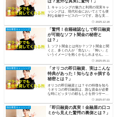
は？意外な真実に驚愕！」
1. キャッシングの魅力と利用の現実キャ
ッシングは、現代社会においてとても便
利な金融サービスの一つです。急な支出
があるとき、たとえば車の故障や医療
2025.12.16
費、さらには旅行中に発生した予期しな
い出費など、キャッシングを利用するこ
「驚愕！在籍確認なしで即日融資
独自審査キャッシング
とで、心強くサポートし...
が可能なソフト闇金の秘密と
は？」
1. ソフト闇金とは何か？ソフト闇金と聞
くと、多くの人が「危ない」「怖い」と
いうイメージを抱くかもしれません。し
かし、実際にはその全貌は意外と知られ
2025.05.11
ていません。ソフト闇金とは、法律のグ
レーゾーンに位置する融資業者であり、
「オリコの即日融資、実はこんな
独自審査キャッシング
通常の金融機関と比べ...
特典があった！知らなきゃ損する
秘密とは？」
オリコの即日融資とは？その特徴を知ろ
うオリコの即日融資は、急な資金が必要
な時にピッタリの頼もしさを持つサービ
スです。例えば、予想外の出費や急なト
2025.07.03
ラブルに直面したとき、その迅速なアプ
ローチと柔軟性は、まるで頼れる友人の
「即日融資の真実！金融屋の口コ
独自審査キャッシング
ようです！オリコでは、さ...
ミから見えた驚愕の裏側とは？」