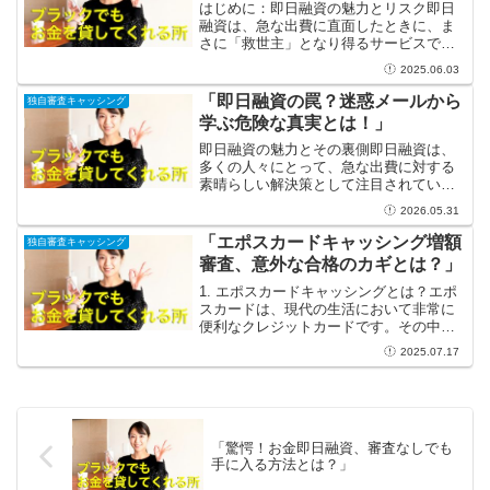
はじめに：即日融資の魅力とリスク即日
融資は、急な出費に直面したときに、ま
さに「救世主」となり得るサービスで
す。例えば、急な医療費や車の修理代、
2025.06.03
あるいは突発的な旅行費用など、私たち
の生活では予期しない支出がつきもので
「即日融資の罠？迷惑メールから
独自審査キャッシング
す。そんな時、「今すぐお金...
学ぶ危険な真実とは！」
即日融資の魅力とその裏側即日融資は、
多くの人々にとって、急な出費に対する
素晴らしい解決策として注目されていま
す。手早くお金を手に入れることができ
2026.05.31
るため、緊急事態においてはまさに救世
主のようです。急な医療費や冠婚葬祭の
「エポスカードキャッシング増額
独自審査キャッシング
お金が必要な場面では、即...
審査、意外な合格のカギとは？」
1. エポスカードキャッシングとは？エポ
スカードは、現代の生活において非常に
便利なクレジットカードです。その中で
も特に優れた機能はキャッシングです。
2025.07.17
急な出費や予期しないトラブルに見舞わ
れた時、エポスカードを使ってスムーズ
に現金を手に入れられ...
「驚愕！お金即日融資、審査なしでも
手に入る方法とは？」