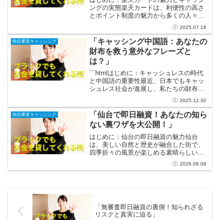
ングの実態楽天カードは、利便性の高さ
とポイント制度の魅力から多くの人々に
支持されています。毎日の買い物でポイ
2025.07.18
ントが貯まるため、普段の支出が楽しみ
になりますよね。しかし、その便利なキ
「キャッシング中国語：あなたの
独自審査キャッシング
ャッシング機能には注意が...
財布を救う意外なフレーズと
は？」
```htmlはじめに：キャッシュレスの時代
と中国語の重要性最近、日本でもキャッ
シュレス社会が進展し、私たちの財布の
中身は少なくなりつつあります。しか
2025.12.30
し、旅行やビジネスで中国を訪れる際に
は、現金が必要な場面も多いのが現実で
「仙台で即日融資！あなたの知ら
独自審査キャッシング
す。このような状況...
ない裏ワザを大公開！」
はじめに：仙台の即日融資の魅力仙台
は、美しい自然と歴史が融合した街で、
四季折々の風景が楽しめる素晴らしい場
所です。しかし、美しい街であっても、
2026.06.08
時には予期せぬ出費が生じることがある
のが現実です。そんな時に頼りになるの
が即日融資のシステムです。...
「無審査即日融資の裏側！知られざる
リスクと真実に迫る」