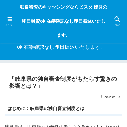
独自審査のフリーローンならビスタなら24時間365日 在籍確認なしで借りれる
独自審査のキャッシングならビスタ 優良の
ブラック即日振込融資です。土日や祝日、夜間でも、直ぐに借りられるから急
な入用があっても安心！融資率97％！仕事をしている人ならブラックでも給料
即日融資ok 在籍確認なし即日振込いたし
日返済の１ヶ月融資で借りられるから安心！
メニュー
検索
ます。
独自審査のキャッシングならビスタ 優良の即日融資
ok 在籍確認なし即日振込いたします。
「岐阜県の独自審査制度がもたらす驚きの
影響とは？」
2025.05.10
はじめに：岐阜県の独自審査制度とは
岐阜県は、四季折々の自然の美しさと温かい人々の文化に