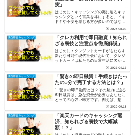
実」
はじめに：キャッシングの謎に迫るキャ
ッシングという言葉を耳にすると、ドキ
ドキや不安を感じる方が多いのではない
でしょうか。しかし、実はキャッシング
2025.08.03
は私たちの生活において便利なサポート
となる手段でもあるのです。急な出費や
「クレカ利用で即日融資！知られ
独自審査キャッシング
予想外の支出に対処するた...
ざる裏技と注意点を徹底解説」
はじめに：クレジットカードがもたらす
新たな可能性現代社会において、クレジ
ットカードは私たちの日常生活に欠かせ
ない存在となっています。買い物をする
2026.04.15
際の便利さに加え、ポイント還元や特典
を享受できることが魅力です。しかし、
「驚きの即日融資！手続きはたっ
独自審査キャッシング
実はその利用法は買い物だ...
たの○分で完了する方法とは？」
1. 驚きの即日融資とは？その魅力に迫る
即日融資は、急な資金が必要なあなたに
とっての心強い味方です。例えば、想定
外の医療費や突然の家電修理など、予想
2026.06.13
外の出費が発生することは誰にでもあり
ますよね。そんな時、即日融資を利用す
「楽天カードのキャッシング返
独自審査キャッシング
れば、申し込みから数...
済、知られざる裏技で大幅減
額！？」
はじめに：楽天カードの魅力とキャッシ