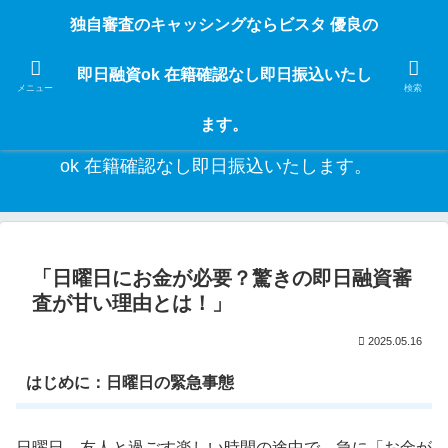
独自審査のフリーローンならビスタなら24時間365日 在籍確認なしで借りれる
独自審査のキャッシングならビスタ 優良の
ブラック即日振込融資です。土日や祝日、夜間でも、直ぐに借りられるから急
な入用があっても安心！融資率97％！仕事をしている人ならブラックでも給料
即日融資ok 在籍確認なし即日振込いたし
日返済の１ヶ月融資で借りられるから安心！
メニュー
検索
ます。
独自審査のキャッシングならビスタ 優良の即日融資
ok 在籍確認なし即日振込いたします。
「日曜日にお金が必要？驚きの即日融資審
査が甘い理由とは！」
2025.05.16
はじめに：日曜日の緊急事態
日曜日、友人と過ごす楽しい時間の途中で、急に「お金が