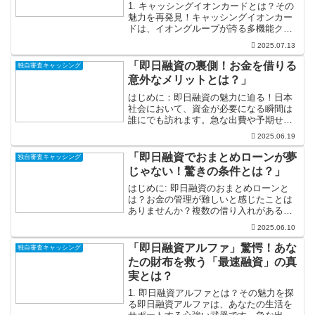
1. キャッシングイオンカードとは？その
魅力を再発見！キャッシングイオンカー
ドは、イオングループが誇る多機能クレ
ジットカードで、日常生活の頼もしい味
2025.07.13
方です。急に現金が必要になった時で
も、このカードを使えばスムーズにキャ
「即日融資の裏側！お金を借りる
独自審査キャッシング
ッシングが可能。手間の...
意外なメリットとは？」
はじめに：即日融資の魅力に迫る！日本
社会において、資金が必要になる瞬間は
誰にでも訪れます。急な出費や予期せぬ
トラブルに直面したとき、即日融資はま
2025.06.19
るで救いの手のように私たちの前に現れ
ます。しかし、即日融資の裏側には、借
「即日融資でおまとめローンが夢
独自審査キャッシング
りることによる意外なメリ...
じゃない！驚きの条件とは？」
はじめに: 即日融資のおまとめローンと
は？お金の管理が難しいと感じたことは
ありませんか？複数の借り入れがある
と、返済日や金額を忘れてしまいがち。
2025.06.10
そんな時に頼りになるのが「おまとめロ
ーン」です。特に「即日融資」で実現で
「即日融資アルファ」驚愕！あな
独自審査キャッシング
きるおまとめローンは、あ...
たの財布を救う「最速融資」の真
実とは？
1. 即日融資アルファとは？その魅力を探
る即日融資アルファは、あなたの生活を