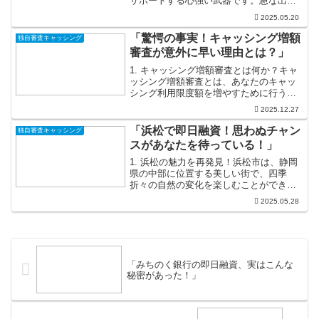
サポートする心強い武器です。急な出費
があなたの前に立ちはだかるとき、その
2025.05.20
ストレスを軽減するための方法が必要で
す。例えば、思わぬ病院の請求書や、車
「驚愕の事実！キャッシング増額
独自審査キャッシング
の急なトラブル、また...
審査が意外に早い理由とは？」
1. キャッシング増額審査とは何か？キャ
ッシング増額審査とは、あなたのキャッ
シング利用限度額を増やすために行う審
査のことです。たとえば、今までの限度
2025.12.27
額で生活していると、急な出費や夢の実
現がなかなか難しいことがありますよ
「浜松で即日融資！思わぬチャン
独自審査キャッシング
ね。しかし、この増額審...
スがあなたを待っている！」
1. 浜松の魅力を再発見！浜松市は、静岡
県の中部に位置する美しい街で、四季
折々の自然の変化を楽しむことができる
魅力的な場所です。春になると、街中が
2025.05.28
桜で彩られ、その美しさはまるで絵画の
よう。夏には浜名湖の青い景色が広が
り、湖畔でのレクリエーシ...
「みちのく銀行の即日融資、実はこんな
秘密があった！」