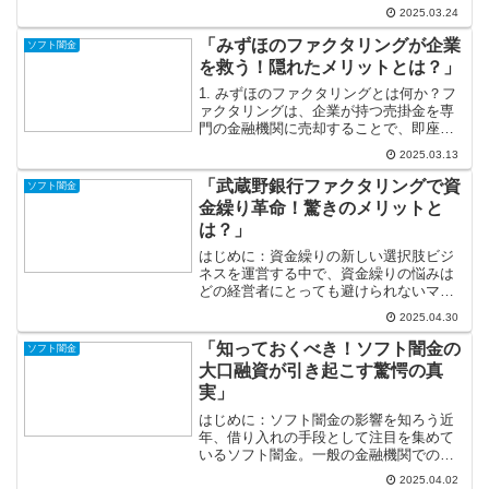
ルが訪れることもありますよね。そんな
2025.03.24
時、頼りになる資金が必要になってくる
ことも少なくありません。そこで考えに
「みずほのファクタリングが企業
ソフト闇金
浮かぶのがソフト闇金です...
を救う！隠れたメリットとは？」
1. みずほのファクタリングとは何か？フ
ァクタリングは、企業が持つ売掛金を専
門の金融機関に売却することで、即座に
資金を調達できる仕組みです。中でも、
2025.03.13
みずほ銀行のファクタリングサービス
は、その迅速さと柔軟性から、多くの企
「武蔵野銀行ファクタリングで資
ソフト闇金
業に支持されています。...
金繰り革命！驚きのメリットと
は？」
はじめに：資金繰りの新しい選択肢ビジ
ネスを運営する中で、資金繰りの悩みは
どの経営者にとっても避けられないマス
トテーマです。特に、売上が上がってい
2025.04.30
るにもかかわらず、資金が不足している
という状況は、経営者にとって心苦しい
「知っておくべき！ソフト闇金の
ソフト闇金
ものです。しかし、そんな...
大口融資が引き起こす驚愕の真
実」
はじめに：ソフト闇金の影響を知ろう近
年、借り入れの手段として注目を集めて
いるソフト闇金。一般の金融機関での融
資が難しい人々にとって、ソフト闇金は
2025.04.02