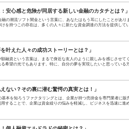
ス：安心感と危険が同居する新しい金融のカタチとは？
な金融の潮流ソフト闇金という言葉に、あなたはもう耳にしたことがあ
けを持つこの存在は、多くの人々に新たな資金調達の方法を提供していま
夢を叶えた人々の成功ストーリーとは？」
少額融資という言葉は、まるで身近な友人のように親しみを感じさせて
る希望の光でもあります。特に、自分の夢を実現したいと思っている方に
払えない？その裏に潜む驚愕の真実とは！」
その基本を知ろうファクタリングとは、企業が持つ売掛金を専門業者に
用することで、企業は資金繰りの悩みを軽減し、ビジネスを迅速に進める
る！個人融資エルドラドの秘密とは？」