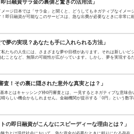
！即日融資サラ金の裏側と驚きの活用法」
イメージ日本では「サラ金」と聞くと、どうしてもネガティブなイメー
！即日融資が可能なこのサービスは、急な出費が必要なときに非常に頼も
資で夢の実現？あなたも手に入れられる方法」
て私たちの人生には、さまざまな夢や目標があります。それは新しいビ
むことなど、無限の可能性が広がっています。しかし、夢を実現するため
審査！その裏に隠された意外な真実とは？」
査の基本とはキャッシング枠0円審査とは、一見するとネガティブな意味
晴らしい機会かもしれません。金融機関が提示する「0円」という数字は、
ットの即日融資がこんなにスピーディーな理由とは？」
の魅力とは現代社会において、急な資金が必要なときに頼りになる存在、