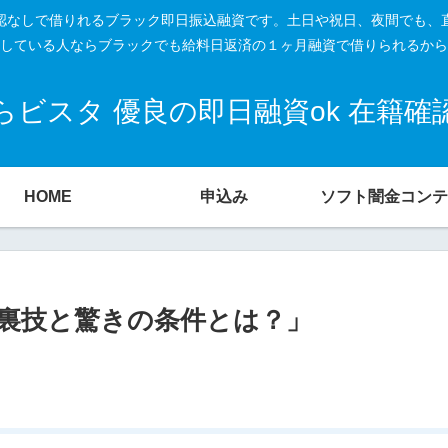
籍確認なしで借りれるブラック即日振込融資です。土日や祝日、夜間でも、
している人ならブラックでも給料日返済の１ヶ月融資で借りられるから
ビスタ 優良の即日融資ok 在籍
HOME
申込み
ソフト闇金コンテ
裏技と驚きの条件とは？」