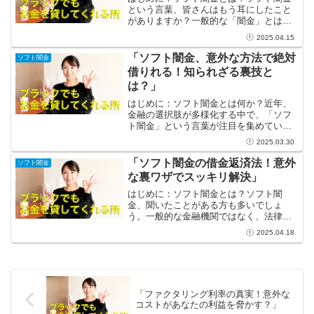
という言葉、皆さんはもう耳にしたこと
がありますか？一般的な「闇金」とは異
なり、ソフト闇金はより柔軟で顧客に優
2025.04.15
しいサービスを提供している業者を指し
ます。高金利や厳しい取り立てが特徴の
「ソフト闇金、意外な方法で絶対
ソフト闇金
旧来の闇金と比べ、ソフト...
借りれる！知られざる裏技と
は？」
はじめに：ソフト闇金とは何か？近年、
金融の選択肢が多様化する中で、「ソフ
ト闇金」という言葉が注目を集めていま
す。一般的に闇金は、法律に反して利息
2025.03.30
を高く設定したり、強引な取り立てを行
ったりする危険な存在ですが、ソフト闇
「ソフト闇金の借金返済法！意外
ソフト闇金
金は一味違います。相対的...
な裏ワザでスッキリ解決」
はじめに：ソフト闇金とは？ソフト闇
金、聞いたことがある方も多いでしょ
う。一般的な金融機関ではなく、法律の
隙間を利用して運営されている貸金業者
2025.04.18
です。彼らは高金利でお金を貸し付ける
一方で、借り手にとっては手軽にお金を
手に入れる手段となります。し...
「ファクタリング利率の真実！意外な
コストがあなたの利益を脅かす？」