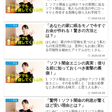
1. ソフト闇金とは何か？その実態に迫る
ソフト闇金は、私たちの生活の中にひっ
そりと存在する危険な借り入れ手段で
す。一般の銀行や消費者金融とは異な
2025.03.23
り、法外な金利を設定し、違法な手段で
お金を貸し出す業者が多いです。彼らは
「あなたの家に眠るモノで今すぐ
ソフト闇金
まるで合法的な金融サービ...
お金が作れる！驚きの方法と
は？」
はじめに: 家の中の宝物を見つけよう私た
ちの生活空間には、意外にもお金に変わ
る可能性を秘めたアイテムがたくさん眠
っています。古い本や、もう着なくなっ
2025.04.06
た衣類、さらには使わなくなった家電製
品など、これらのアイテムは私たちの思
「ソフト闇金エニシの真実：借り
ソフト闇金
い出と共に存在してい...
る前に知っておくべき衝撃の裏
側！」
1. ソフト闇金エニシとは何か？ソフト闇
金エニシ、その名を聞くと「お金が必要
なときの頼れる味方」と思う人も多いで
しょう。一般の金融機関ではなかなか借
2025.03.25
りられない方々に手を差し伸べ、手軽に
お金を貸し付ける存在として知られてい
「驚愕！ソフト闇金の利息が驚く
ソフト闇金
ます。しかし、その背...
ほど安い理由とは？」
はじめに：ソフト闇金とは？ソフト闇金