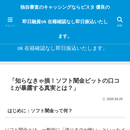
独自審査のフリーローンならビスタなら24時間365日 在籍確認なしで借りれる
独自審査のキャッシングならビスタ 優良の
ブラック即日振込融資です。土日や祝日、夜間でも、直ぐに借りられるから急
な入用があっても安心！融資率97％！仕事をしている人ならブラックでも給料
即日融資ok 在籍確認なし即日振込いたし
日返済の１ヶ月融資で借りられるから安心！
メニュー
検索
ます。
独自審査のキャッシングならビスタ 優良の即日融資
ok 在籍確認なし即日振込いたします。
「知らなきゃ損！ソフト闇金ピットの口コ
ミが暴露する真実とは？」
2025.04.29
はじめに：ソフト闇金って何？
ソフト闇金とは、一般的に「借りるのが怖い」といったイ