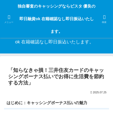
独自審査のフリーローンならビスタなら24時間365日 在籍確認なしで借りれる
独自審査のキャッシングならビスタ 優良の
ブラック即日振込融資です。土日や祝日、夜間でも、直ぐに借りられるから急
な入用があっても安心！融資率97％！仕事をしている人ならブラックでも給料
即日融資ok 在籍確認なし即日振込いたし
日返済の１ヶ月融資で借りられるから安心！
メニュー
検索
ます。
独自審査のキャッシングならビスタ 優良の即日融資
ok 在籍確認なし即日振込いたします。
「知らなきゃ損！三井住友カードのキャッ
シングボーナス払いでお得に生活費を節約
する方法」
2025.07.25
はじめに：キャッシングボーナス払いの魅力