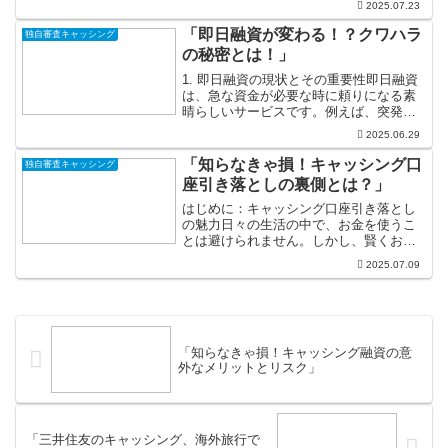
2025.07.23
グを活用することで心の余裕を持つこと
ができます。しかし、しっかりと知識を
「即日融資が変わる！？クワハラ
独自審査キャッシング
持たないまま利用する...
の秘密とは！」
1. 即日融資の現状とその重要性即日融資
は、急な資金が必要な時に頼りになる素
晴らしいサービスです。例えば、突発的
な医療費が発生したり、家電が故障して
2025.06.29
しまった場合、あるいは旅行でのチケッ
トを逃したくない瞬間、即日融資はまさ
「知らなきゃ損！キャッシング口
独自審査キャッシング
に救世主です。そんな...
座引き落としの裏側とは？」
はじめに：キャッシング口座引き落とし
の魅力日々の生活の中で、お金を使うこ
とは避けられません。しかし、賢くお金
を管理することができれば、もっと楽し
2025.07.09
く、ストレスフリーな生活を送ることが
できます。そこで注目したいのが「キャ
ッシング口座引き落とし」...
「知らなきゃ損！キャッシング融資の意
外なメリットとリスク」
「三井住友のキャッシング、海外旅行で