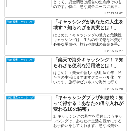
とって、資金調達は経営の生命線そのも
のです。特に、急な資金ニーズに素早く
対応できる「即日融資」は、多くの経営
2025.07.02
者にとって心強い支援となります。これ
により、事業の成長や新たな挑戦に踏み
「キャッシングがあなたの人生を
独自審査キャッシング
出すための資金を迅速に手...
壊す？知られざる真実とは！」
はじめに：キャッシングの魅力と危険性
キャッシングは、生活の中で急な出費が
必要な場面や、旅行や趣味の資金を手に
入れるための便利な手段として、多くの
2025.07.27
人に利用されています。その手軽さと迅
速さは、現代社会において欠かせないも
「楽天で海外キャッシング！？知
独自審査キャッシング
のとなっています。しかし...
られざる便利な活用法とは！」
はじめに：楽天の新しい活用法近年、私
たちの生活はますますグローバル化して
います。旅行やビジネスで海外に行く機
会が増えている中で、現地通貨での支払
2025.07.20
いが必要になることが多くなっていま
す。そんな中、楽天が提供する「海外キ
「キャッシングプラザ知恵袋：知
独自審査キャッシング
ャッシング」というサービス...
って得する！あなたの借り入れが
変わる10の秘密」
1. キャッシングの基本を理解しようキャ
ッシングは、あなたの生活を豊かにする
お手伝いをしてくれます。急な出費や予
期せぬ支出に直面したとき、キャッシン