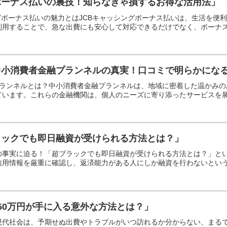
ボーナス払いの裏技！知らなきゃ損するお得な活用法」
グボーナス払いの魅力とはJCBキャッシングボーナス払いは、生活を便
用することで、急な出費にも安心して対応できるだけでなく、ボーナスの
中小消費者金融プランネルの真実！口コミで明らかにな
融プランネルとは？中小消費者金融プランネルは、地域に密着した温かみ
います。これらの金融機関は、個人のニーズに寄り添ったサービスを展開
ラックでも即日融資が受けられる方法とは？」
の事実に迫る！「超ブラックでも即日融資が受けられる方法とは？」と
用情報を厳重に確認し、返済能力がある人にしか融資を行わないという先
50万円が手に入る意外な方法とは？」
現代社会は、予期せぬ出費やトラブルがいつ訪れるか分からない、まる