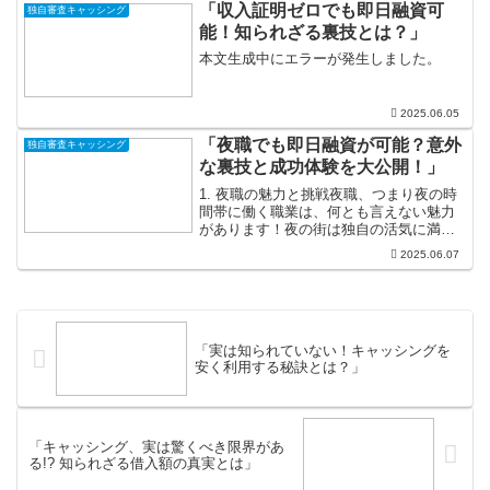
ため、生活のさまざまなシーンで大いに
「収入証明ゼロでも即日融資可
独自審査キャッシング
役立ちます。たとえば、急な...
能！知られざる裏技とは？」
本文生成中にエラーが発生しました。
2025.06.05
「夜職でも即日融資が可能？意外
独自審査キャッシング
な裏技と成功体験を大公開！」
1. 夜職の魅力と挑戦夜職、つまり夜の時
間帯に働く職業は、何とも言えない魅力
があります！夜の街は独自の活気に満ち
ていて、昼間とは違う雰囲気が漂ってい
2025.06.07
ます。自由な時間配分が可能なので、
「昼間に趣味を楽しむ！」とか「他の仕
事と掛け持ちしたい！」...
「実は知られていない！キャッシングを
安く利用する秘訣とは？」
「キャッシング、実は驚くべき限界があ
る!? 知られざる借入額の真実とは」