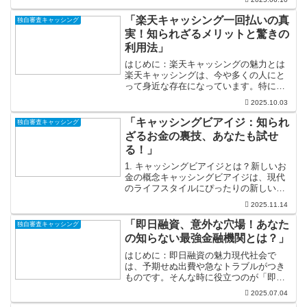
ックリストに載っている自分には無理か
も」と不安になっている方もいるかもし
「楽天キャッシング一回払いの真
独自審査キャッシング
れません。しかし、実際の...
実！知られざるメリットと驚きの
利用法」
はじめに：楽天キャッシングの魅力とは
楽天キャッシングは、今や多くの人にと
って身近な存在になっています。特に
「一回払い」という選択肢は、忙しい日
2025.10.03
常の中で利用しやすいと感じる方が多い
でしょう。急な出費が発生したとき、便
「キャッシングビアイジ：知られ
独自審査キャッシング
利なキャッシングがサポート...
ざるお金の裏技、あなたも試せ
る！」
1. キャッシングビアイジとは？新しいお
金の概念キャッシングビアイジは、現代
のライフスタイルにぴったりの新しいお
金の活用法です。単にお金を借りるので
2025.11.14
はなく、必要な時に必要な金額を賢く借
り入れ、しっかりと返済することで、自
「即日融資、意外な穴場！あなた
独自審査キャッシング
分の経済状況を向上さ...
の知らない最強金融機関とは？」
はじめに：即日融資の魅力現代社会で
は、予期せぬ出費や急なトラブルがつき
ものです。そんな時に役立つのが「即日
融資」の仕組みです！これは、急に必要
2025.07.04
な資金を迅速に手に入れることができる