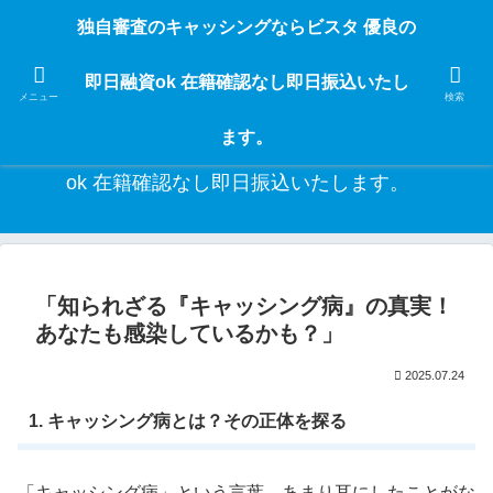
独自審査のフリーローンならビスタなら24時間365日 在籍確認なしで借りれる
独自審査のキャッシングならビスタ 優良の
ブラック即日振込融資です。土日や祝日、夜間でも、直ぐに借りられるから急
な入用があっても安心！融資率97％！仕事をしている人ならブラックでも給料
即日融資ok 在籍確認なし即日振込いたし
日返済の１ヶ月融資で借りられるから安心！
メニュー
検索
ます。
独自審査のキャッシングならビスタ 優良の即日融資
ok 在籍確認なし即日振込いたします。
「知られざる『キャッシング病』の真実！
あなたも感染しているかも？」
2025.07.24
1. キャッシング病とは？その正体を探る
「キャッシング病」という言葉、あまり耳にしたことがな