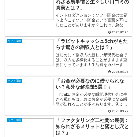
れざる裏事情と生々しい口コミの
真実とは？」
イントロダクション：ソフト闇金の世界
へようこそソフト闇金という言葉を耳に
したことがありますか？これは、急な資
金が必要なときに頼りにされる存在で、
2025.02.26
一般的な金融機関とは異なる独特の存在
なのです。急な出費、特別な事情、そん
「ラビットキャッシュ5chがもた
ソフト闇金
な時に手を差し伸べてくれ...
らす驚きの副収入とは？」
はじめに：副収入の新しい形現代社会で
は、収入を多様化することがますます重
要になっています！生活費をカバーする
だけでなく、趣味や旅行、さらには特別
2025.04.04
な出来事に備えてお金を増やしたいと考
える人が増えています。そんな中、注目
「お金が必要なのに借りられな
ソフト闇金
を集めているのが「ラビッ...
い？意外な解決策5選！」
```html1. お金が必要な瞬間現代社会に生
きる私たちは、急にお金が必要になる瞬
間が訪れることが多々あります。例え
ば、突然の医療費や車の修理、予想外の
2025.03.29
出費による経済的な不安など、その瞬間
は誰にでも訪れます。そんなとき、「お
「ファクタリング二社間の裏側：
ソフト闇金
金をどう調達す...
知られざるメリットと落とし穴と
は？」