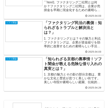
```html1. ファクタリング二社間とは何
か？ファクタリング二社間は、企業が売
掛金を早期に現金化するための素晴らし
い手法です！この仕組みを使えば、企業
2025.04.03
は取引先からの支払いを待つことなく、
自社の売掛金をファクタリング会社に売
「ファクタリング民法の裏側：知
ソフト闇金
却し、即座に必...
られざるトラブルと解決法と
は？」
1. ファクタリングとは？その魅力と利点
ファクタリングは、企業が資金繰りを効
率的に改善するための素晴らしい手法で
す。このプロセスでは、企業が売掛金を
2025.04.03
ファクタリング会社に売却し、即座に現
金を手に入れることが可能になります。
「知られざる京都の裏事情！ソフ
ソフト闇金
特に中小企業にとって...
ト闇金が教える危険な借り入れの
真実とは？」
1. 京都の魅力とその影の部分京都は、豊
かな文化と歴史が息づく美しい街です。
美しい寺院や素晴らしい庭園、伝統的な
町並みが広がり、訪れる人々を魅了して
2025.04.29
います。しかしながら、その華やかな表
面の裏側には、様々な問題が潜んでいる
ことも事実です。特に...