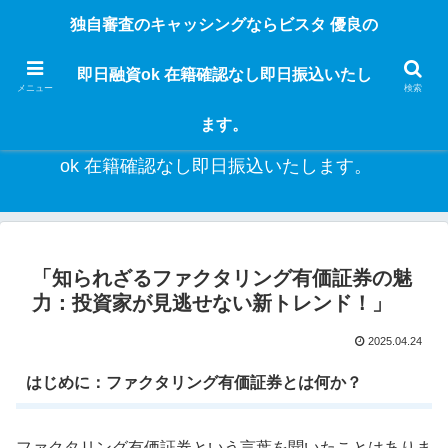
独自審査のフリーローンならビスタなら24時間365日 在籍確認なしで借りれる
独自審査のキャッシングならビスタ 優良の
ブラック即日振込融資です。土日や祝日、夜間でも、直ぐに借りられるから急
な入用があっても安心！融資率97％！仕事をしている人ならブラックでも給料
即日融資ok 在籍確認なし即日振込いたし
日返済の１ヶ月融資で借りられるから安心！
メニュー
検索
ます。
独自審査のキャッシングならビスタ 優良の即日融資
ok 在籍確認なし即日振込いたします。
「知られざるファクタリング有価証券の魅
力：投資家が見逃せない新トレンド！」
2025.04.24
はじめに：ファクタリング有価証券とは何か？
ファクタリング有価証券という言葉を聞いたことはありま