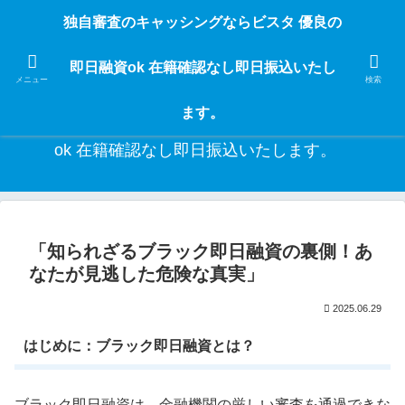
独自審査のフリーローンならビスタなら24時間365日 在籍確認なしで借りれる
独自審査のキャッシングならビスタ 優良の
ブラック即日振込融資です。土日や祝日、夜間でも、直ぐに借りられるから急
な入用があっても安心！融資率97％！仕事をしている人ならブラックでも給料
即日融資ok 在籍確認なし即日振込いたし
日返済の１ヶ月融資で借りられるから安心！
メニュー
検索
ます。
独自審査のキャッシングならビスタ 優良の即日融資
ok 在籍確認なし即日振込いたします。
「知られざるブラック即日融資の裏側！あ
なたが見逃した危険な真実」
2025.06.29
はじめに：ブラック即日融資とは？
ブラック即日融資は、金融機関の厳しい審査を通過できな