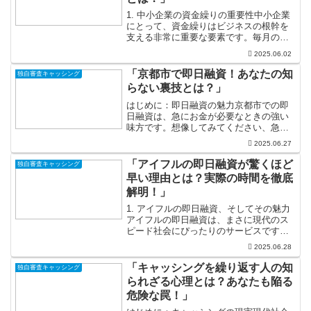
1. 中小企業の資金繰りの重要性中小企業
にとって、資金繰りはビジネスの根幹を
支える非常に重要な要素です。毎月の固
定費、仕入れ、従業員の給与など、数多
2025.06.02
くの経費が企業の運営を圧迫する中で、
資金が不足すると事業の継続が危うくな
「京都市で即日融資！あなたの知
独自審査キャッシング
ります。特に、急な出...
らない裏技とは？」
はじめに：即日融資の魅力京都市での即
日融資は、急にお金が必要なときの強い
味方です。想像してみてください、急な
出費が浮上したときにスピーディにお金
2025.06.27
を手に入れることができれば、心の安心
感が得られます！生活費の補填や急な修
「アイフルの即日融資が驚くほど
独自審査キャッシング
理、さらには旅行の計画な...
早い理由とは？実際の時間を徹底
解明！」
1. アイフルの即日融資、そしてその魅力
アイフルの即日融資は、まさに現代のス
ピード社会にぴったりのサービスです！
急な出費や思わぬトラブルに直面したと
2025.06.28
き、その迅速な融資が大きな助けとなり
ます。銀行の融資と比較すると、審査が
「キャッシングを繰り返す人の知
独自審査キャッシング
スムーズで、必要な書...
られざる心理とは？あなたも陥る
危険な罠！」