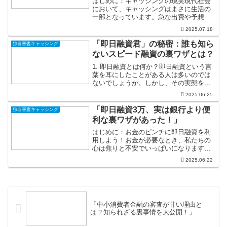
はじめに：キャッシングの現実現代社会
において、キャッシングはまさに生活の
一部となっています。急な出費や予想外
の事態に直面した際、多くの人がキャッ
2025.07.18
シングを選ぶことで金銭的なピンチを乗
り越えています。しかし、その背景には
「即日融資君」の秘密：誰も知ら
独自審査キャッシング
私たちの心の中にひそむ複...
ないスピード融資の裏ワザとは？
1. 即日融資とは何か？即日融資という言
葉を耳にしたことがある人は多いのでは
ないでしょうか。しかし、その実態を詳
しく知っている人は少ないかもしれませ
2025.06.25
ん。即日融資とは、申請したその日のう
ちにお金を借りることができるサービス
「即日融資3万、実は銀行より便
独自審査キャッシング
のことです。急な出費...
利な裏ワザがあった！」
はじめに：お金のピンチに即日融資を利
用しよう！お金が必要なとき、私たちの
心は焦りと不安でいっぱいになります。
「今すぐお金が必要なのに、どうしよ
2025.06.22
う？」そんな瞬間、即日融資の存在が心
強い味方になります。そのスピーディー
さは、まさに困ったときの救...
「中小消費者金融の審査が甘い理由と
は？知られざる裏事情を大公開！」