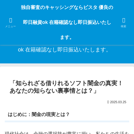
独自審査のフリーローンならビスタなら24時間365日 在籍確認なしで借りれる
独自審査のキャッシングならビスタ 優良の
ブラック即日振込融資です。土日や祝日、夜間でも、直ぐに借りられるから急
な入用があっても安心！融資率97％！仕事をしている人ならブラックでも給料
即日融資ok 在籍確認なし即日振込いたし
日返済の１ヶ月融資で借りられるから安心！
メニュー
検索
ます。
独自審査のキャッシングならビスタ 優良の即日融資
ok 在籍確認なし即日振込いたします。
「知られざる借りれるソフト闇金の真実！
あなたの知らない裏事情とは？」
2025.03.25
はじめに：闇金の現実とは？
現代社会は、金融の選択肢が豊富に揃い、私たちの生活を