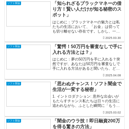
「知られざるブラックマネーの借
ソフト闇金
り方！賢い人だけが知る秘密のス
ポット」
はじめに：ブラックマネーの魅力とは私
たちの生活において、「お金」は切って
も切り離せない存在です。しかし、一般
の金融システムの中には、普段は目にす
2025.03.30
ることのない「ブラックマネー」という
不思議な現象が存在しています。ブラッ
「驚愕！50万円を審査なしで手に
ソフト闇金
クマネーとは、合法的な手...
入れる方法とは？」
はじめに：夢の50万円を手に入れる？突
然ですが、あなたは50万円を審査なしで
手に入れる方法があると聞いたら、どう
思いますか？多くの人が「そんな話、ど
2025.04.08
こにあるの？」と疑いの目を向けるかも
しれません。しかし、実は我々の日常生
「思わぬチャンス！ソフト闇金で
ソフト闇金
活の中に、思わぬ形で...
生活が一変する秘密」
1. イントロダクション: 意外な出会いが
もたらすチャンス私たちは日々の生活に
追われながら、ふとした瞬間に「もう少
し良い人生が送れたのではないか」と感
2025.03.02
じることがあります。そんな悩みを持つ
あなたにこそ、ソフト闇金という新たな
「闇金のウラ技！即日融資200万
ソフト闇金
選択肢をお伝えした...
を得る驚きの方法」