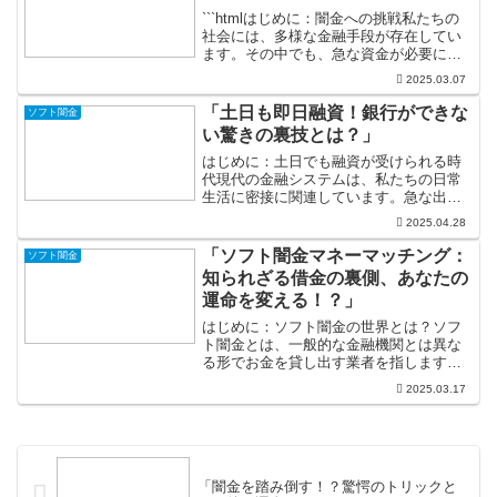
```htmlはじめに：闇金への挑戦私たちの
社会には、多様な金融手段が存在してい
ます。その中でも、急な資金が必要にな
るとき、特に強く感じるのが選択肢の狭
2025.03.07
さです。銀行からの融資は手続きが面倒
で時間もかかる。そんな時に思いつくの
「土日も即日融資！銀行ができな
ソフト闇金
が「闇金」という...
い驚きの裏技とは？」
はじめに：土日でも融資が受けられる時
代現代の金融システムは、私たちの日常
生活に密接に関連しています。急な出費
や思わぬトラブルに直面することは誰に
2025.04.28
でもあることであり、そんなときに即日
融資が必要になることも多いでしょう。
「ソフト闇金マネーマッチング：
ソフト闇金
「銀行は土日には営業して...
知られざる借金の裏側、あなたの
運命を変える！？」
はじめに：ソフト闇金の世界とは？ソフ
ト闇金とは、一般的な金融機関とは異な
る形でお金を貸し出す業者を指します。
「闇金」と聞くと、恐ろしい取り立ての
2025.03.17
イメージが先行しますが、ソフト闇金は
その名の通り、より柔軟な対応をするこ
とが多いのです。急な資金...
「闇金を踏み倒す！？驚愕のトリックと