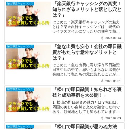
「楽天銀行キャッシングの真実！
独自審査キャッシング
知られざるメリットと落とし穴と
は？」
はじめに：楽天銀行キャッシングの魅力
とは？楽天銀行キャッシングは、現代の
ライフスタイルにぴったりの便利で熱い
金融サービスです。手軽にお金を借りる
2025.09.14
ことができるため、突発的な支出にすぐ
に対応できるのが大きな魅力です。その
「急な出費も安心！会社の即日融
独自審査キャッシング
一方で、キャッシングには...
資がもたらす意外なメリットと
は？」
はじめに：急な出費に寄り添う即日融資
日常生活の中で、思いもよらない出費が
突如として私たちの元に訪れることがよ
くあります。例えば、急な医療費の発生
2025.05.31
や冷蔵庫の故障、さらには急な旅行が必
要になることだってありますよね。これ
「松山で即日融資！知られざる裏
独自審査キャッシング
らは一見、生活を脅かすも...
技と成功事例を大公開！」
1. 松山の即日融資の魅力とは？松山は、
四国の美しい自然と文化が融合した街で
あり、観光地としても知られています。
しかし、最近では即日融資のサービスが
2025.07.03
注目を浴びているのをご存じでしょう
か？急な出費や資金が必要な時、松山に
「松山で即日融資が思わぬ方法
独自審査キャッシング