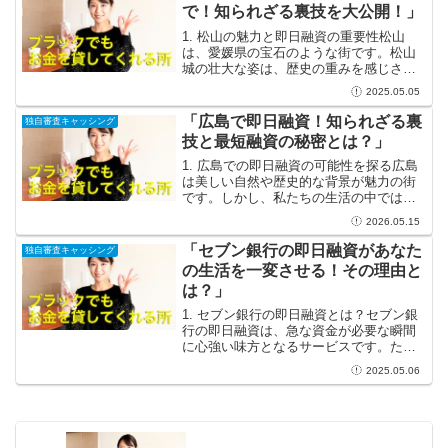
は頼れる金融機関が数多...
で！知られざる裏技を大公開！」
1. 松山の魅力と即日融資の重要性松山
は、愛媛県の宝石のような街です。松山
城の壮大な姿は、歴史の重みを感じさ
せ、道後温泉の湯けむりは訪れる人々を
2025.05.05
癒してくれます。美しい自然と深い歴史
が織りなすこの町は、まさに心温まる体
「広島で即日融資！知られざる裏
独自審査キャッシング
験の宝庫！観光名所を巡り...
技と最短融資の秘密とは？」
1. 広島での即日融資の可能性を探る広島
は美しい自然や歴史的な背景が魅力の街
です。しかし、私たちの生活の中では、
急に資金が必要になる瞬間も必ず訪れま
2026.05.15
す。急な出費や予期せぬトラブルに対処
するために、頼りになるのが即日融資で
「セブン銀行の即日融資があなた
独自審査キャッシング
す。広島には数多くの...
の生活を一変させる！その理由と
は？」
1. セブン銀行の即日融資とは？セブン銀
行の即日融資は、急な資金が必要な瞬間
に心強い味方となるサービスです。たと
えば、突然の医療費や冠婚葬祭、あるい
2025.05.06
は修理費用など、大切な出来事に直面し
たときに、すぐに資金を手に入れられる
安心感は計り知れませ...