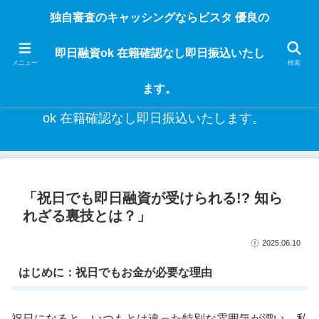
独自審査のフリーローンならビスタなら24時間365日 在籍確認なしで借りれる
独自審査のキャッシングならビスタ 優良の
ブラック即日振込融資です。土日や祝日、夜間でも、直ぐに借りられるから急
な入用があっても安心！融資率97％！仕事をしている人ならブラックでも給料
即日融資ok 在籍確認なし即日振込いたし
日返済の１ヶ月融資で借りられるから安心！
メニュー
検索
ます。
独自審査のキャッシングならビスタ 優良の即日融資
ok 在籍確認なし即日振込いたします。
「祝日でも即日融資が受けられる!? 知ら
れざる裏技とは？」
2025.06.10
はじめに：祝日でもお金が必要な理由
祝日になると、いつもとは違った特別な雰囲気が漂い、私