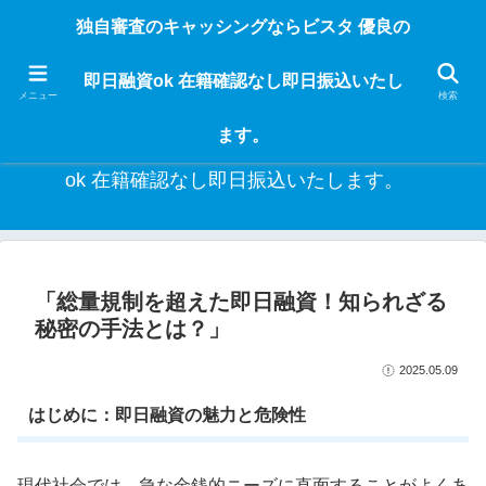
独自審査のフリーローンならビスタなら24時間365日 在籍確認なしで借りれる
独自審査のキャッシングならビスタ 優良の
ブラック即日振込融資です。土日や祝日、夜間でも、直ぐに借りられるから急
な入用があっても安心！融資率97％！仕事をしている人ならブラックでも給料
即日融資ok 在籍確認なし即日振込いたし
日返済の１ヶ月融資で借りられるから安心！
メニュー
検索
ます。
独自審査のキャッシングならビスタ 優良の即日融資
ok 在籍確認なし即日振込いたします。
「総量規制を超えた即日融資！知られざる
秘密の手法とは？」
2025.05.09
はじめに：即日融資の魅力と危険性
現代社会では、急な金銭的ニーズに直面することがよくあ