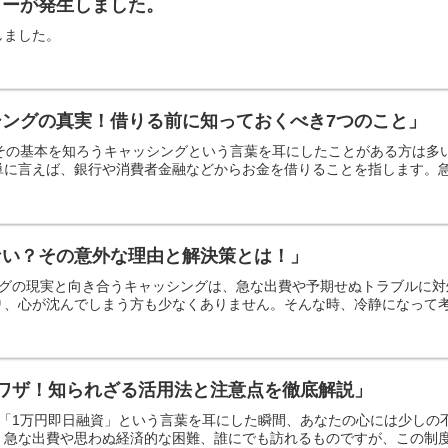
ラーが発生しました。
しました。
シングの真実！借りる前に知っておくべき7つのこと」
？その基本を知ろうキャッシングという言葉を耳にしたことがある方は
に言えば、銀行や消費者金融などからお金を借りることを指します。急な
ない？その意外な理由と解決策とは！」
キャッシングの現実と向き合うキャッシングは、急な出費や予期せぬトラブル
、心が沈んでしまう方も少なくありません。そんな時、冷静になって考.
ワザ！知られざる活用法と注意点を徹底解説」
？「1万円即日融資」という言葉を耳にした瞬間、あなたの心には少しの
急な出費や思わぬ経済的な困難、誰にでも訪れるものですが、この制度は