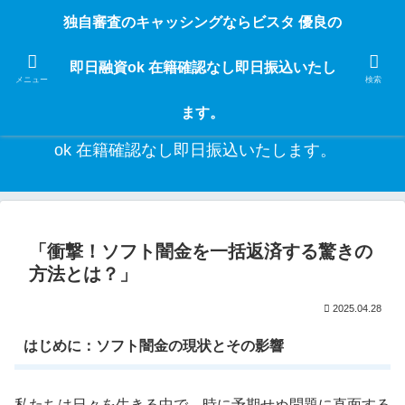
独自審査のフリーローンならビスタなら24時間365日 在籍確認なしで借りれる
独自審査のキャッシングならビスタ 優良の
ブラック即日振込融資です。土日や祝日、夜間でも、直ぐに借りられるから急
な入用があっても安心！融資率97％！仕事をしている人ならブラックでも給料
即日融資ok 在籍確認なし即日振込いたし
日返済の１ヶ月融資で借りられるから安心！
メニュー
検索
ます。
独自審査のキャッシングならビスタ 優良の即日融資
ok 在籍確認なし即日振込いたします。
「衝撃！ソフト闇金を一括返済する驚きの
方法とは？」
2025.04.28
はじめに：ソフト闇金の現状とその影響
私たちは日々を生きる中で、時に予期せぬ問題に直面する