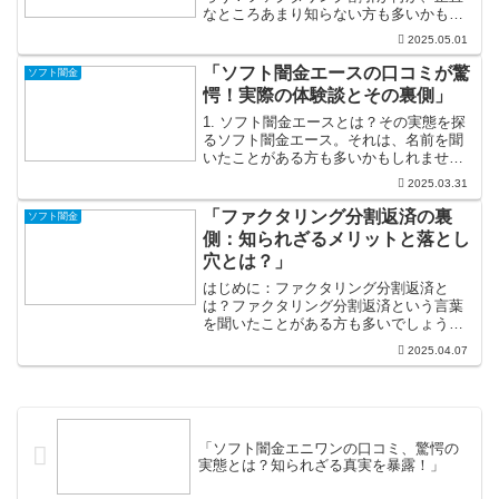
なところあまり知らない方も多いかもし
れません。しかし、心配ご無用です！フ
2025.05.01
ァクタリングは、企業が売掛金を現金化
できる便利な仕組みであり、特に中小企
「ソフト闇金エースの口コミが驚
ソフト闇金
業にとっては資金繰りの救...
愕！実際の体験談とその裏側」
1. ソフト闇金エースとは？その実態を探
るソフト闇金エース。それは、名前を聞
いたことがある方も多いかもしれません
ね。一見すると、普通の金融サービスの
2025.03.31
ように思えますが、実はその姿は法律の
グレーゾーンに位置する貸金業者です。
「ファクタリング分割返済の裏
ソフト闇金
一般的な金融機関とは...
側：知られざるメリットと落とし
穴とは？」
はじめに：ファクタリング分割返済と
は？ファクタリング分割返済という言葉
を聞いたことがある方も多いでしょう
が、その実態は意外と知られていないか
2025.04.07
もしれません。この手法は、企業が資金
繰りを改善し、急な支出に迅速に対応す
るための有力な武器となるので...
「ソフト闇金エニワンの口コミ、驚愕の
実態とは？知られざる真実を暴露！」