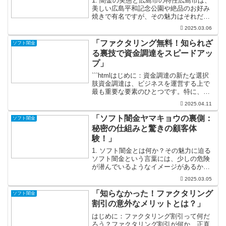
1. 闇金の実態と広島市の特性広島市は、
美しい広島平和記念公園や絶品のお好み
焼きで有名ですが、その魅力はそれだけ
ではありません。実は、広島市には「闇
2025.03.06
金」という相手が存在しているのです。
闇金というと、怖いイメージを持たれる
「ファクタリング無料！知られざ
ソフト闇金
方も多いかもしれませ...
る裏技で資金調達をスピードアッ
プ」
```htmlはじめに：資金調達の新たな選択
肢資金調達は、ビジネスを運営する上で
最も重要な要素のひとつです。特に、小
規模企業やスタートアップでは、資金繰
2025.04.11
りが成功の鍵を握っています。しかし、
従来の融資や投資を受けるプロセスは時
「ソフト闇金ヤマキョウの裏側：
ソフト闇金
間がかかり、煩雑...
秘密の仕組みと驚きの顧客体
験！」
1. ソフト闇金とは何か？その魅力に迫る
ソフト闇金という言葉には、少しの危険
が潜んでいるようなイメージがあるかも
しれませんが、実はこれが意外な魅力を
2025.03.05
持っていることをご存知ですか？通常の
金融機関ではなかなか難しい借入れが、
「知らなかった！ファクタリング
ソフト闇金
ソフト闇金ならスムー...
割引の意外なメリットとは？」
はじめに：ファクタリング割引って何だ
ろう？ファクタリング割引が何か、正直