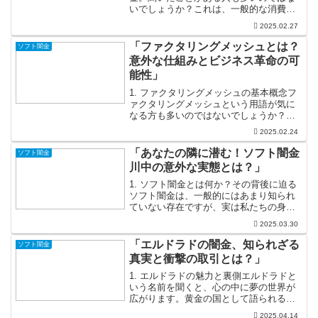
いでしょうか？これは、一般的な消費者
金融とは異なり、貸付条件が厳しく、無
2025.02.27
審査でお金を借りられるようなイメージ
を持たれています。しかし、その実態は
「ファクタリングメッシュとは？
ソフト闇金
意外と複雑です。急な出費が...
意外な仕組みとビジネス革命の可
能性」
1. ファクタリングメッシュの基本概念フ
ァクタリングメッシュという用語が気に
なる方も多いのではないでしょうか？こ
の新しいビジネスモデルは、従来のファ
2025.02.24
クタリングに新しい視点を加え、企業の
キャッシュフローを改善する手助けをし
「あなたの隣に潜む！ソフト闇金
ソフト闇金
ます。まずはファクタ...
川中の意外な実態とは？」
1. ソフト闇金とは何か？その背後に迫る
ソフト闇金は、一般的にはあまり知られ
ていない存在ですが、実は私たちの身近
に潜んでいる危険な存在です。彼らはま
2025.03.30
るで友人のように接してくるため、初め
て接触したときには安心感を覚えるかも
「エルドラドの闇金、知られざる
ソフト闇金
しれません。しかし、...
真実と衝撃の取引とは？」
1. エルドラドの魅力と裏側エルドラドと
いう名前を聞くと、心の中に夢の世界が
広がります。黄金の国として語られるエ
ルドラドは、探検家たちの冒険心をかき
2025.04.14