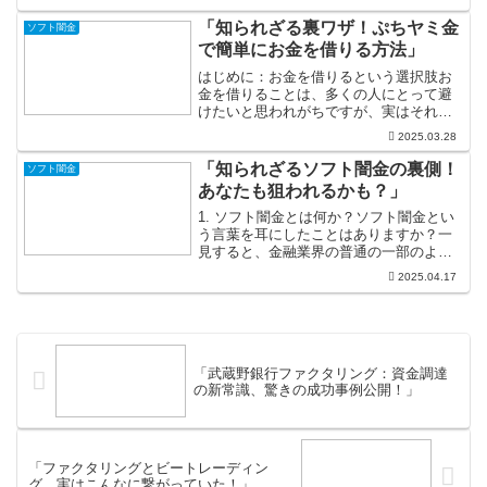
たてる存在です。金の輝きに満ちた土地
には無限の可能性が秘められており、成
「知られざる裏ワザ！ぷちヤミ金
ソフト闇金
功を求める人々はその...
で簡単にお金を借りる方法」
はじめに：お金を借りるという選択肢お
金を借りることは、多くの人にとって避
けたいと思われがちですが、実はそれが
必要な瞬間もあります。たとえば、急な
2025.03.28
医療費が発生したり、家電が壊れたりし
た場合、即座に資金を準備する手段とし
「知られざるソフト闇金の裏側！
ソフト闇金
て借り入れは非常に有効で...
あなたも狙われるかも？」
1. ソフト闇金とは何か？ソフト闇金とい
う言葉を耳にしたことはありますか？一
見すると、金融業界の普通の一部のよう
に思えるかもしれませんが、実際には非
2025.04.17
常にグレーな存在なのです。通常の金融
機関とは異なり、法律の枠組みを無視
し、借り手にとっては大...
「武蔵野銀行ファクタリング：資金調達
の新常識、驚きの成功事例公開！」
「ファクタリングとビートレーディン
グ、実はこんなに繋がっていた！」