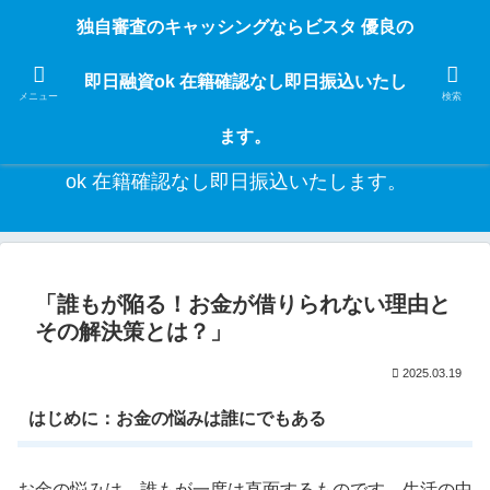
独自審査のフリーローンならビスタなら24時間365日 在籍確認なしで借りれる
独自審査のキャッシングならビスタ 優良の
ブラック即日振込融資です。土日や祝日、夜間でも、直ぐに借りられるから急
な入用があっても安心！融資率97％！仕事をしている人ならブラックでも給料
即日融資ok 在籍確認なし即日振込いたし
日返済の１ヶ月融資で借りられるから安心！
メニュー
検索
ます。
独自審査のキャッシングならビスタ 優良の即日融資
ok 在籍確認なし即日振込いたします。
「誰もが陥る！お金が借りられない理由と
その解決策とは？」
2025.03.19
はじめに：お金の悩みは誰にでもある
お金の悩みは、誰もが一度は直面するものです。生活の中