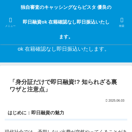
独自審査のフリーローンならビスタなら24時間365日 在籍確認なしで借りれる
独自審査のキャッシングならビスタ 優良の
ブラック即日振込融資です。土日や祝日、夜間でも、直ぐに借りられるから急
な入用があっても安心！融資率97％！仕事をしている人ならブラックでも給料
即日融資ok 在籍確認なし即日振込いたし
日返済の１ヶ月融資で借りられるから安心！
メニュー
検索
ます。
独自審査のキャッシングならビスタ 優良の即日融資
ok 在籍確認なし即日振込いたします。
「身分証だけで即日融資!? 知られざる裏
ワザと注意点」
2025.06.03
はじめに：即日融資の魅力
現代社会では、予期しない出費が突然やってくることがあ