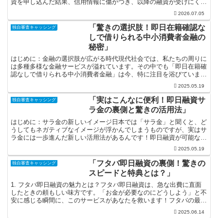
資を申し込んだ結果、信用情報に傷がつき、以降の融資が受けにくく
なる状態を指します。お金が必要なときに融資を受けられな...
2026.07.05
「驚きの選択肢！即日在籍確認な
独自審査キャッシング
しで借りられる中小消費者金融の
秘密」
はじめに：金融の選択肢が広がる時代現代社会では、私たちの周りに
は多種多様な金融サービスが溢れています。その中でも「即日在籍確
認なしで借りられる中小消費者金融」は今、特に注目を浴びていま
す。これらの金融機関は、スピードと柔軟性を兼ね備え、大手...
2025.05.19
「実はこんなに便利！即日融資サ
独自審査キャッシング
ラ金の裏側と驚きの活用法」
はじめに：サラ金の新しいイメージ日本では「サラ金」と聞くと、ど
うしてもネガティブなイメージが浮かんでしまうものですが、実はサ
ラ金には一歩進んだ新しい活用法があるんです！即日融資が可能なこ
のサービスは、急な出費が必要なときに非常に頼もしい存在...
2025.05.19
「フタバ即日融資の裏側！驚きの
独自審査キャッシング
スピードと特典とは？」
1. フタバ即日融資の魅力とは？フタバ即日融資は、急な出費に直面
したときの頼もしい味方です。「お金が必要なのにどうしよう」と不
安に感じる瞬間に、このサービスがあなたを救います！フタバの最大
の魅力はなんと言ってもそのスピード感。申込から融資ま...
2025.06.14