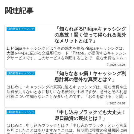
関連記事
「知られざるPitapaキャッシング
独自審査キャッシング
の裏技！賢く使って得られる意外
なメリットとは？」
1. Pitapaキャッシングとは？その魅力を探るPitapaキャッシングは、
大阪を中心に広がる交通系ICカード「Pitapa」が提供するキャッシン
グサービスです。このサービスを利用することで、急な出費もスムー
ズに対応できるのが魅力です。例...
2025.08.25
「知らなきゃ損！キャッシング利
独自審査キャッシング
息計算の意外な真実とは？」
はじめに：キャッシングの真実に迫るキャッシングは、急な出費や生
活費が足りないときに頼りになる便利な手段ですが、意外とその利息
計算について知らないことが多いものです。「お金を借りる」と聞く
と、どこか負担に感じる方も多いでしょう。しかし、ちょっ...
2025.08.07
「申し込みブラックでも大丈夫！
独自審査キャッシング
即日融資の裏技とは？」
はじめに：申し込みブラックとは？「申し込みブラック」という言葉
を耳にしたことはありますか？これは、短期間に複数の金融機関に融