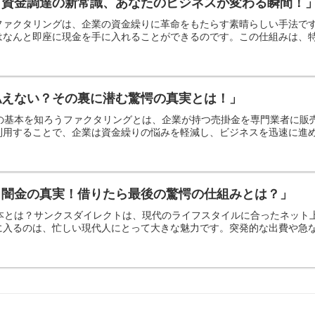
：資金調達の新常識、あなたのビジネスが変わる瞬間！
ファクタリングは、企業の資金繰りに革命をもたらす素晴らしい手法で
なんと即座に現金を手に入れることができるのです。この仕組みは、特に
払えない？その裏に潜む驚愕の真実とは！」
その基本を知ろうファクタリングとは、企業が持つ売掛金を専門業者に
用することで、企業は資金繰りの悩みを軽減し、ビジネスを迅速に進める
ト闇金の真実！借りたら最後の驚愕の仕組みとは？」
基本とは？サンクスダイレクトは、現代のライフスタイルに合ったネッ
入るのは、忙しい現代人にとって大きな魅力です。突発的な出費や急なト