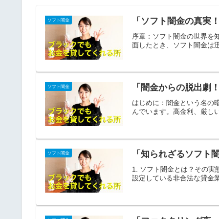
「ソフト闇金の真実
ソフト闇金
序章：ソフト闇金の世界を
面したとき、ソフト闇金は迅
「闇金からの脱出劇！
ソフト闇金
はじめに：闇金という名の
んでいます。高金利、厳しい
「知られざるソフト
ソフト闇金
1. ソフト闇金とは？その
設定している非合法な貸金業