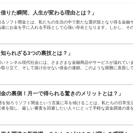
！借りた瞬間、人生が変わる理由とは？」
知るソフト闇金とは、私たちの生活の中で新たな選択肢となり得る金融
速にお金を手に入れる手段として心強い存在となります。しかし、その背
知られざる3つの裏技とは？」
暗いトンネル現代社会には、さまざまな金融商品やサービスが溢れてい
取り立て、そして抜け出せない借金の連鎖。このような困難に直面してい
闇金の裏側！月一で得られる驚きのメリットとは？」
実態を知ろうソフト闇金という言葉に耳を傾けることは、私たちの日常
者を指し、厳しい審査を回避したい人々にとって手軽な資金調達の道を提