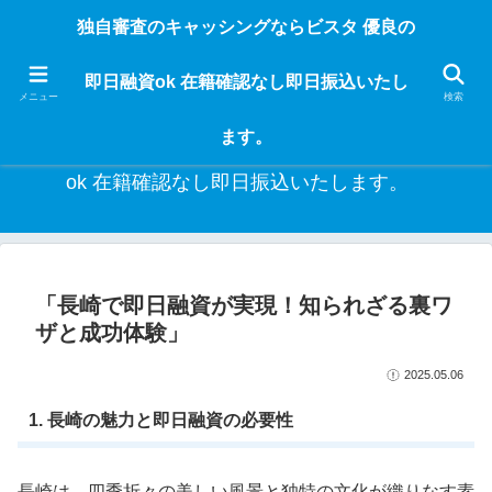
独自審査のフリーローンならビスタなら24時間365日 在籍確認なしで借りれる
独自審査のキャッシングならビスタ 優良の
ブラック即日振込融資です。土日や祝日、夜間でも、直ぐに借りられるから急
な入用があっても安心！融資率97％！仕事をしている人ならブラックでも給料
即日融資ok 在籍確認なし即日振込いたし
日返済の１ヶ月融資で借りられるから安心！
メニュー
検索
ます。
独自審査のキャッシングならビスタ 優良の即日融資
ok 在籍確認なし即日振込いたします。
「長崎で即日融資が実現！知られざる裏ワ
ザと成功体験」
2025.05.06
1. 長崎の魅力と即日融資の必要性
長崎は、四季折々の美しい風景と独特の文化が織りなす素