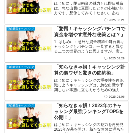
はじめに：即日融資の魅力とは即日融資
は、急な出費に直面したときの心強い味
方です。想像してみてください。あなた
が急に病院へ行くことになったり、愛車
2025.06.21
の故障が発覚したり、友人との旅行が計
画されたりすることがあるでしょう。そ
「驚愕！キャッシングパチンコで
独自審査キャッシング
んなときに即日融資があれ...
資金を増やす意外な秘策とは？」
1. はじめに：意外な資金増加の舞台裏キ
ャッシングとパチンコ、一見すると異な
る二つの世界のように思えますが、実は
この二つが資金を増やすための意外な組
2025.08.29
み合わせになることをご存知でしたか？
このコラムでは、あなたの資金運用を新
「知らなきゃ損！キャッシング計
独自審査キャッシング
しい次元に引き上げる...
算の裏ワザと驚きの節約術」
はじめに：キャッシングの重要性を再認
識しようキャッシングは、急な出費や予
期しない事態に立ち向かうための強力な
武器です。実際、多くの人がキャッシン
2025.08.06
グの仕組みや計算方法について詳しく知
らないまま利用しているのが現実です。
「知らなきゃ損！2023年のキャ
独自審査キャッシング
そこで、今回は「知らなき...
ッシング最強ランキングTOP5を
公開！」
はじめに：キャッシングの魅力を再発見
2023年が幕を開け、新たな冒険に満ちた