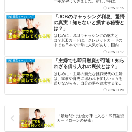
一年がやってきました。新しい年は、私
たちにさまざまな選択肢をもたらします
2025.08.15
が、その中でもキャッシングは特に注目
すべき選択肢です。キャッシングと聞く
「JCBのキャッシング利息、驚愕
独自審査キャッシング
と何となくネガティブ...
の真実！知らないと損する秘密と
は？」
はじめに：JCBキャッシングの魅力と
は？JCBカードは、クレジットカードの
中でも日本で非常に人気があり、国内外
で幅広い特典や便利さを提供していま
2025.07.17
す。スムーズな決済や、旅行中の安心感
はもちろん、急な出費にも対応できるキ
「主婦でも即日融資が可能！知ら
独自審査キャッシング
ャッシングサービスも大き...
れざる借り入れの裏技とは？」
はじめに：主婦の新たな挑戦現代の主婦
は、家事や育児に追われる忙しい日々を
送りながらも、自分の夢を追求する姿勢
を持っています。家庭の支えとなり、同
2026.01.23
時に自身の目標達成のために挑戦し続け
る主婦たちは、本当に素晴らしい存在で
す。思いがけない出費が発...
「最短5分でお金が手に入る！即日融資
カードローンの秘密」