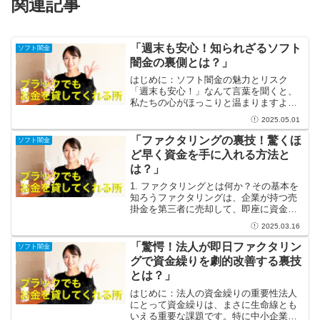
関連記事
「週末も安心！知られざるソフト
ソフト闇金
闇金の裏側とは？」
はじめに：ソフト闇金の魅力とリスク
「週末も安心！」なんて言葉を聞くと、
私たちの心がほっこりと温まりますよ
ね。しかし、その安心感が闇金と結びつ
2025.05.01
くと、少し怖い世界が広がってくるので
す。ソフト闇金という言葉は、一般的な
「ファクタリングの裏技！驚くほ
ソフト闇金
闇金とは異なり、何となく優し...
ど早く資金を手に入れる方法と
は？」
1. ファクタリングとは何か？その基本を
知ろうファクタリングは、企業が持つ売
掛金を第三者に売却して、即座に資金を
得る革新的な手法です。これにより、将
2025.03.16
来の収入を待つことなく、必要な資金を
早期に手にすることができます。特に、
「驚愕！法人が即日ファクタリン
ソフト闇金
資金繰りが厳しい中小...
グで資金繰りを劇的改善する裏技
とは？」
はじめに：法人の資金繰りの重要性法人
にとって資金繰りは、まさに生命線とも
いえる重要な課題です。特に中小企業や