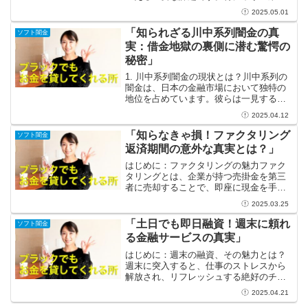
新興企業においては、日々の運転資金の
2025.05.01
確保が経営の安定に直結します。不安定
な売上や突発的な支出が重なると、資金
「知られざる川中系列闇金の真
ソフト闇金
繰りが厳しくなることは珍...
実：借金地獄の裏側に潜む驚愕の
秘密」
1. 川中系列闇金の現状とは？川中系列の
闇金は、日本の金融市場において独特の
地位を占めています。彼らは一見すると
一般的な貸金業者のように見えますが、
2025.04.12
その背後には多くのトラブルが潜んでい
ます。法外な金利でお金を貸し出し、借
「知らなきゃ損！ファクタリング
ソフト闇金
り手を借金地獄に引き...
返済期間の意外な真実とは？」
はじめに：ファクタリングの魅力ファク
タリングとは、企業が持つ売掛金を第三
者に売却することで、即座に現金を手に
入れられる素晴らしい方法です。資金繰
2025.03.25
りがスムーズになることで、ビジネス運
営が楽々進行するのは、まさにファクタ
「土日でも即日融資！週末に頼れ
ソフト闇金
リングの大きな魅力の一つ...
る金融サービスの真実」
はじめに：週末の融資、その魅力とは？
週末に突入すると、仕事のストレスから
解放され、リフレッシュする絶好のチャ
ンスです。でも、人生は予測不能なも
2025.04.21
の。そんな時に「土日即日融資」という