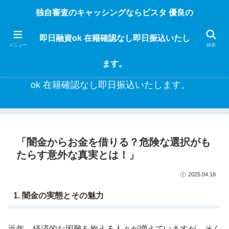
独自審査のフリーローンならビスタなら24時間365日 在籍確認なしで借りれる
独自審査のキャッシングならビスタ 優良の
ブラック即日振込融資です。土日や祝日、夜間でも、直ぐに借りられるから急
な入用があっても安心！融資率97％！仕事をしている人ならブラックでも給料
即日融資ok 在籍確認なし即日振込いたし
日返済の１ヶ月融資で借りられるから安心！
メニュー
検索
ます。
独自審査のキャッシングならビスタ 優良の即日融資
ok 在籍確認なし即日振込いたします。
「闇金からお金を借りる？危険な選択がも
たらす意外な真実とは！」
2025.04.18
1. 闇金の実態とその魅力
近年、経済的な困難を抱える人々が増えていますが、そん