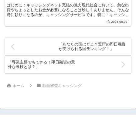
はじめに：キャッシングネット完結の魅力現代社会において、急な出
費やちょっとしたお金が必要になることは珍しくありません。そんな
時に頼りになるのが、キャッシングサービスです。特に「キャッシン
グネット完結」という手法は、手軽さと便利さを兼ね備え、...
2025.08.07
「あなたの国はどこ？驚愕の即日融資
が受けられる国ランキング！」
「専業主婦でもできる！即日融資の意
外な裏技とは？」
ホーム
独自審査キャッシング