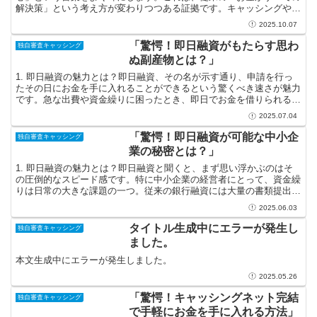
解決策」という考え方が変わりつつある証拠です。キャッシングやロ
ーンといった金融手段に対する見方がシフトし、より多く...
2025.10.07
「驚愕！即日融資がもたらす思わ
独自審査キャッシング
ぬ副産物とは？」
1. 即日融資の魅力とは？即日融資、その名が示す通り、申請を行っ
たその日にお金を手に入れることができるという驚くべき速さが魅力
です。急な出費や資金繰りに困ったとき、即日でお金を借りられるこ
とは、多くの人々にとって心強い選択肢です。たとえば、...
2025.07.04
「驚愕！即日融資が可能な中小企
独自審査キャッシング
業の秘密とは？」
1. 即日融資の魅力とは？即日融資と聞くと、まず思い浮かぶのはそ
の圧倒的なスピード感です。特に中小企業の経営者にとって、資金繰
りは日常の大きな課題の一つ。従来の銀行融資には大量の書類提出や
長い審査時間が必要ですが、即日融資はそのルールを覆し...
2025.06.03
タイトル生成中にエラーが発生し
独自審査キャッシング
ました。
本文生成中にエラーが発生しました。
2025.05.26
「驚愕！キャッシングネット完結
独自審査キャッシング
で手軽にお金を手に入れる方法」