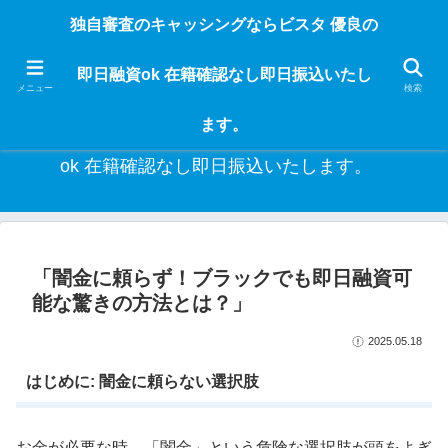
独自審査のフリーローンならビスタなら24時間365日 在籍確認なしで借りれる
独自審査のキャッシングならビスタ 優良の
ブラック即日振込融資です。土日や祝日、夜間でも、直ぐに借りられるから急
な入用があっても安心！融資率97％！仕事をしている人ならブラックでも給料
即日融資ok 在籍確認なし即日振込いたし
日返済の１ヶ月融資で借りられるから安心！
メニュー
検索
ます。
独自審査のキャッシングならビスタ 優良の即日融資
ok 在籍確認なし即日振込いたします。
「闇金に頼らず！ブラックでも即日融資可
能な驚きの方法とは？」
2025.05.18
はじめに: 闇金に頼らない選択肢
お金が必要な時、「闇金」という危険な選択肢が頭をよぎ