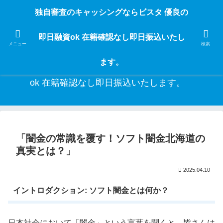
独自審査のフリーローンならビスタなら24時間365日 在籍確認なしで借りれる
独自審査のキャッシングならビスタ 優良の
ブラック即日振込融資です。土日や祝日、夜間でも、直ぐに借りられるから急
な入用があっても安心！融資率97％！仕事をしている人ならブラックでも給料
即日融資ok 在籍確認なし即日振込いたし
日返済の１ヶ月融資で借りられるから安心！
メニュー
検索
ます。
独自審査のキャッシングならビスタ 優良の即日融資
ok 在籍確認なし即日振込いたします。
「闇金の常識を覆す！ソフト闇金北海道の
真実とは？」
2025.04.10
イントロダクション: ソフト闇金とは何か？
日本社会において「闇金」という言葉を聞くと、皆さんは