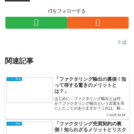
r3をフォローする
r3
関連記事
「ファクタリング輸出の裏側！知
ソフト闇金
って得する驚きのメリットと
は？」
はじめに：ファクタリング輸出とは何
か？ファクタリング輸出という言葉を耳
にしたことがありますか？これは、輸出
業界における魅力的な資金調達手法の一
2025.04.06
つであり、特に中小企業にとっては非常
に価値のある仕組みです。簡単に言え
「ファクタリング売買契約の裏
ソフト闇金
ば、商品を輸出した際に受け取...
側！知られざるメリットとリスク