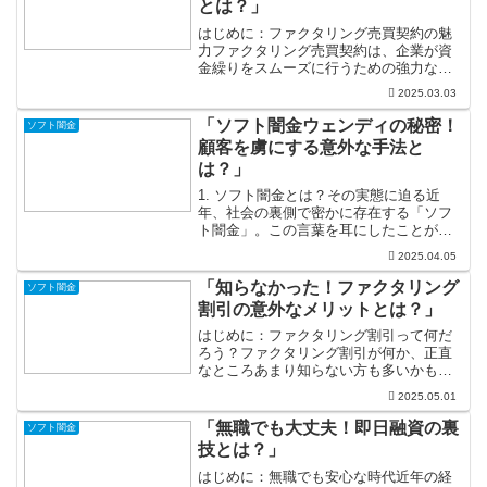
とは？」
はじめに：ファクタリング売買契約の魅
力ファクタリング売買契約は、企業が資
金繰りをスムーズに行うための強力なツ
ールです。特に中小企業やスタートアッ
2025.03.03
プにとって、迅速な資金調達は事業運営
の生命線となります。この魅力的な仕組
「ソフト闇金ウェンディの秘密！
ソフト闇金
みを活用することで、企業...
顧客を虜にする意外な手法と
は？」
1. ソフト闇金とは？その実態に迫る近
年、社会の裏側で密かに存在する「ソフ
ト闇金」。この言葉を耳にしたことがあ
る方も多いのではないでしょうか？一般
2025.04.05
的な闇金とは異なり、ソフト闇金は比較
的柔軟な取引を行い、顧客への圧力が少
「知らなかった！ファクタリング
ソフト闇金
ないとされています。し...
割引の意外なメリットとは？」
はじめに：ファクタリング割引って何だ
ろう？ファクタリング割引が何か、正直
なところあまり知らない方も多いかもし
れません。しかし、心配ご無用です！フ
2025.05.01
ァクタリングは、企業が売掛金を現金化
できる便利な仕組みであり、特に中小企
「無職でも大丈夫！即日融資の裏
ソフト闇金
業にとっては資金繰りの救...
技とは？」
はじめに：無職でも安心な時代近年の経