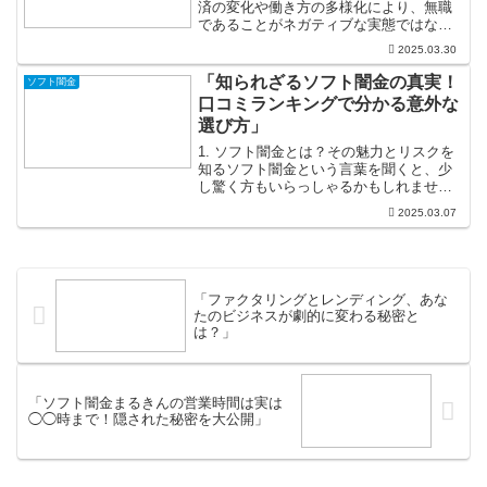
済の変化や働き方の多様化により、無職
であることがネガティブな実態ではなく
なりつつあります。特にリモートワーク
2025.03.30
やフリーランスの増加によって、収入源
が多様化する現代において、無職の方々
「知られざるソフト闇金の真実！
ソフト闇金
も新たなチャンスをつかむ...
口コミランキングで分かる意外な
選び方」
1. ソフト闇金とは？その魅力とリスクを
知るソフト闇金という言葉を聞くと、少
し驚く方もいらっしゃるかもしれませ
ん。しかし、ソフト闇金はあくまでも貸
2025.03.07
付条件が比較的緩和されている業者を指
しており、一部の利用者にとっては利用
しやすい存在です。一般...
「ファクタリングとレンディング、あな
たのビジネスが劇的に変わる秘密と
は？」
「ソフト闇金まるきんの営業時間は実は
◯◯時まで！隠された秘密を大公開」