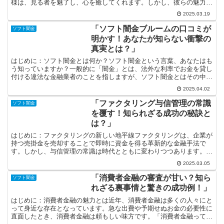
様は、見る者を魅了し、心を癒してくれます。しかし、彼らの魅力は
そのビジュアルだけではありません。驚くべき生態や生存...
2025.03.19
「ソフト闇金ブルームの口コミが
ソフト闇金
明かす！あなたが知らない衝撃の
真実とは？」
はじめに：ソフト闇金とは何か？ソフト闇金という言葉、あなたはも
う知っていますか？一般的に「闇金」とは、法外な利率でお金を貸し
付ける違法な金融業者のことを指しますが、ソフト闇金とはその中で
も比較的柔らかい、つまり融資条件が緩やかな業者のことで...
2025.04.02
「ファクタリング与信管理の常識
ソフト闇金
を覆す！知られざる成功の秘訣と
は？」
はじめに：ファクタリングの新しい地平線ファクタリングは、企業が
持つ売掛金を売却することで即時に資金を得る革新的な金融手法で
す。しかし、与信管理の常識は時代とともに変わりつつあります。従
来の枠組みに囚われることなく、新しい視点からその成功の秘...
2025.03.05
「消費者金融の審査が甘い？知ら
ソフト闇金
れざる裏事情と驚きの成功例！」
はじめに：消費者金融の魅力とは近年、消費者金融は多くの人々にと
って身近な存在となっています。急な出費や予期せぬお金の必要性に
直面したとき、消費者金融は頼もしい味方です。「消費者金融って審