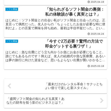
査が甘いんじゃないの？」という疑問を抱く方も多いかもし...
2025.04.19
「知られざるソフト闇金の裏側：
ソフト闇金
私の体験談が暴く真実とは？」
はじめに：ソフト闇金との出会い私がソフト闇金と出会ったのは、正
直言って偶然だった。友人からの「ちょっとしたお金が必要な時に便
利だよ」との言葉で興味を持ち始め、最初は半信半疑だった。という
のも、闇金という言葉は常にネガティブなイメージを持って...
2025.04.24
「今すぐ2万必要？驚愕の方法で
ソフト闇金
即金ゲットする裏ワザ！」
はじめに：急な出費にどう立ち向かうか急にお金が必要になること、
誰にでもあるものです！例えば、友人の結婚式や急な医療費、あるい
は夢の旅行に向けた資金など、思いもよらない出費が襲いかかること
も。そんなとき「今すぐ2万必要！」という状況が訪れたら...
2025.03.18
「週末だけのレンタル革命！サクッとち
ょい借りで楽しむ新スタイル」
「盛岡ソフト闇金の知られざる真実！あ
なたの財布を狙う影のビジネスとは？」