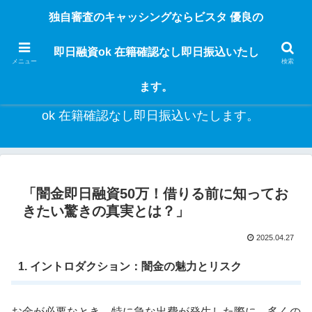
独自審査のフリーローンならビスタなら24時間365日 在籍確認なしで借りれる
独自審査のキャッシングならビスタ 優良の
ブラック即日振込融資です。土日や祝日、夜間でも、直ぐに借りられるから急
な入用があっても安心！融資率97％！仕事をしている人ならブラックでも給料
即日融資ok 在籍確認なし即日振込いたし
日返済の１ヶ月融資で借りられるから安心！
メニュー
検索
ます。
独自審査のキャッシングならビスタ 優良の即日融資
ok 在籍確認なし即日振込いたします。
「闇金即日融資50万！借りる前に知ってお
きたい驚きの真実とは？」
2025.04.27
1. イントロダクション：闇金の魅力とリスク
お金が必要なとき、特に急な出費が発生した際に、多くの