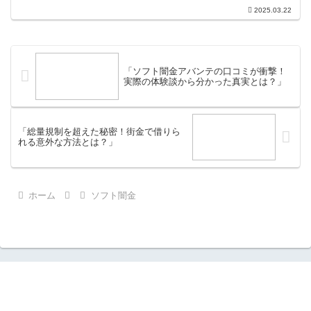
助ける貴重な仕組みです。この制度を通
2025.03.22
じて、多くの方が安心できる基盤を持
ち、日常生活を支えることができます。
しかし、ここで注意が必要な...
「ソフト闇金アバンテの口コミが衝撃！
実際の体験談から分かった真実とは？」
「総量規制を超えた秘密！街金で借りら
れる意外な方法とは？」
ホーム
ソフト闇金