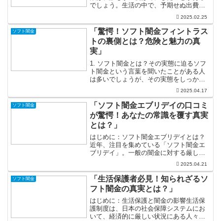
でしょう。生活の中で、予期せぬ出費や
失業など、さまざまな理由で借金が膨ら
2025.02.25
んでしまうことがあります。気づけば、
返済が重荷となり、周囲に相談できずに
「驚愕！ソフト闇金フィントラス
ソフト闇金
孤独を感じることも。...
トの裏側とは？危険と魅力の真
実」
1. ソフト闇金とは？その実態に迫るソフ
ト闇金という言葉を聞いたことがある人
は多いでしょうが、その実態をしっかり
理解している人は少ないかもしれませ
2025.04.17
ん。一般の闇金とは異なり、ソフト闇金
は比較的優しい取り立てや低利息で顧客
「ソフト闇金エブリデイの口コミ
ソフト闇金
を惹きつけています。彼...
が驚愕！あなたの常識を覆す真実
とは？」
はじめに：ソフト闇金エブリデイとは？
近年、注目を集めている「ソフト闇金エ
ブリデイ」。一般の闇金に対する厳しい
イメージを覆すこの存在は、まさに新時
2025.04.21
代の金融サービスの象徴です！ソフト闇
金エブリデイは、急な資金需要にもフレ
「生活保護者必見！知られざるソ
ソフト闇金
キシブルに対応し、しっか...
フト闇金の真実とは？」
はじめに：生活保護と闇金の影響生活保
護制度は、日本の社会保障システムにお
いて、経済的に厳しい状況にある人々を