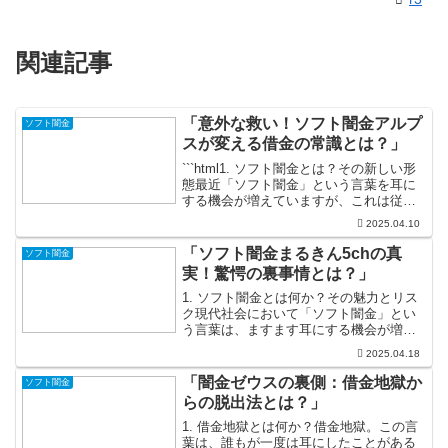
関連記事
「意外な救い！ソフト闇金アルプ
ソフト闇金
スが変える借金の常識とは？」
```html1. ソフト闇金とは？その新しい形
態最近「ソフト闇金」という言葉を耳に
する機会が増えていますが、これは従来
の厳しい印象の闇金とは大きく異なる新
2025.04.10
しい形態です。高金利や脅迫まがいの取
り立てから脱却し、より柔軟かつ人道的
「ソフト闇金まるきん5chの真
ソフト闇金
なアプローチ...
実！驚愕の裏事情とは？」
1. ソフト闇金とは何か？その魅力とリス
ク現代社会において「ソフト闇金」とい
う言葉は、ますます耳にする機会が増え
ています。簡単に言えば、これは正規の
2025.04.18
金融機関ではないが、ある種の融資サー
ビスを提供する業者のことを指します。
「闇金ゼウスの裏側：借金地獄か
ソフト闇金
彼らは、融資を受けた...
らの脱出法とは？」
1. 借金地獄とは何か？借金地獄。この言
葉は、誰もが一度は耳にしたことがある