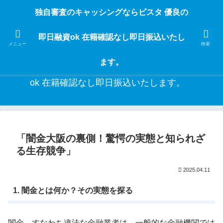
独自審査のフリーローンならビスタなら24時間365日 在籍確認なしで借りれる
独自審査のキャッシングならビスタ 優良の
ブラック即日振込融資です。土日や祝日、夜間でも、直ぐに借りられるから急
な入用があっても安心！融資率97％！仕事をしている人ならブラックでも給料
即日融資ok 在籍確認なし即日振込いたし
日返済の１ヶ月融資で借りられるから安心！
メニュー
検索
ます。
独自審査のキャッシングならビスタ 優良の即日融資
ok 在籍確認なし即日振込いたします。
「闇金大阪の裏側！驚愕の実態と知られざ
る生存競争」
2025.04.11
1. 闇金とは何か？その実態を探る
闇金、すなわち違法な金融業者は、一般的な金融機関では