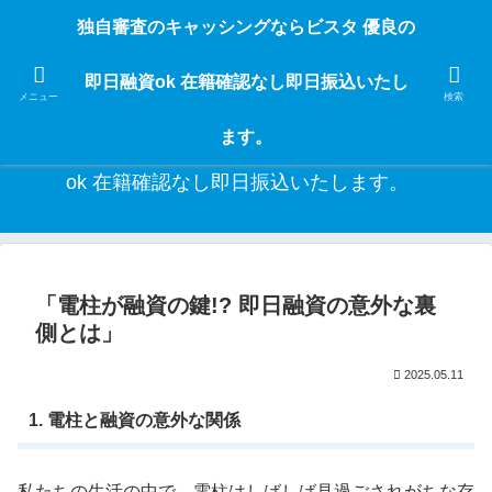
独自審査のフリーローンならビスタなら24時間365日 在籍確認なしで借りれる
独自審査のキャッシングならビスタ 優良の
ブラック即日振込融資です。土日や祝日、夜間でも、直ぐに借りられるから急
な入用があっても安心！融資率97％！仕事をしている人ならブラックでも給料
即日融資ok 在籍確認なし即日振込いたし
日返済の１ヶ月融資で借りられるから安心！
メニュー
検索
ます。
独自審査のキャッシングならビスタ 優良の即日融資
ok 在籍確認なし即日振込いたします。
「電柱が融資の鍵!? 即日融資の意外な裏
側とは」
2025.05.11
1. 電柱と融資の意外な関係
私たちの生活の中で、電柱はしばしば見過ごされがちな存