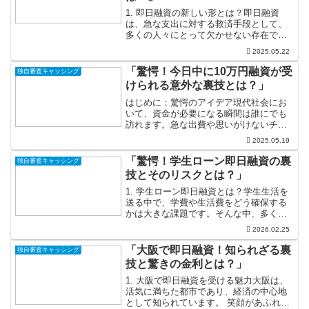
1. 即日融資の新しい形とは？即日融資
は、急な支出に対する救済手段として、
多くの人々にとって欠かせない存在で
す。しかし、従来の即日融資には「借り
2025.05.22
たらすぐに返さなければならない」とい
う緊張感が伴い、少しプレッシャーを感
「驚愕！今日中に10万円融資が受
独自審査キャッシング
じる方も多いのではないで...
けられる意外な裏技とは？」
はじめに：驚愕のアイデア現代社会にお
いて、資金が必要になる瞬間は誰にでも
訪れます。急な出費や思いがけないチャ
ンス、例えば自分の夢を追いかけるため
2025.05.19
の資金が必要なときなど、どうしてもお
金が必要になってしまうことも多いでし
「驚愕！学生ローン即日融資の裏
独自審査キャッシング
ょう。そんな時に「今日中...
技とそのリスクとは？」
1. 学生ローン即日融資とは？学生生活を
送る中で、学費や生活費をどう確保する
かは大きな課題です。そんな中、多くの
学生に注目されているのが「学生ローン
2026.02.25
即日融資」です。この制度を活用すれ
ば、急な出費や資金不足に対処すること
「大阪で即日融資！知られざる裏
独自審査キャッシング
が可能になります。特に...
技と驚きの金利とは？」
1. 大阪で即日融資を受ける魅力大阪は、
活気に満ちた都市であり、経済の中心地
として知られています。 笑顔があふれる