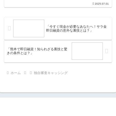
人々と、多様な文化が交錯するこの場所
2025.07.01
では、急な出費が必要になったときに頼
りになる金融サービスが豊富に存在しま
す。即日融資は、そ...
「今すぐ現金が必要なあなたへ！サラ金
即日融資の意外な裏技とは？」
「熊本で即日融資！知られざる裏技と驚
きの条件とは？」
ホーム
独自審査キャッシング