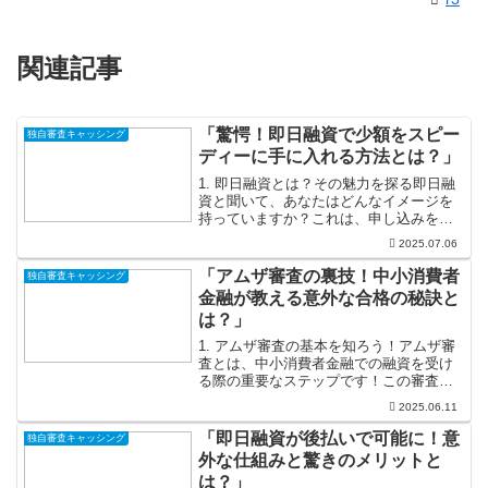
関連記事
「驚愕！即日融資で少額をスピー
独自審査キャッシング
ディーに手に入れる方法とは？」
1. 即日融資とは？その魅力を探る即日融
資と聞いて、あなたはどんなイメージを
持っていますか？これは、申し込みをし
たその日にお金を手に入れることができ
2025.07.06
る融資のことです。急な出費が必要な
時、即日融資はまさに救世主です。意外
「アムザ審査の裏技！中小消費者
独自審査キャッシング
な医療費や友人の結婚式...
金融が教える意外な合格の秘訣と
は？」
1. アムザ審査の基本を知ろう！アムザ審
査とは、中小消費者金融での融資を受け
る際の重要なステップです！この審査
は、金融機関によって異なるプロセスを
2025.06.11
経るものの、基本的には申し込み内容や
信用情報を基に、融資が可能かどうかが
「即日融資が後払いで可能に！意
独自審査キャッシング
判断されます。自分の信...
外な仕組みと驚きのメリットと
は？」