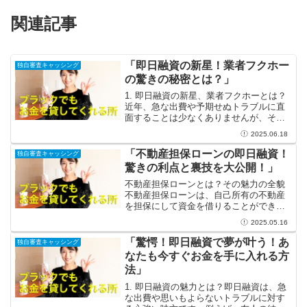
関連記事
「即日融資の新星！業者フクホー
独自審査キャッシング
の驚きの秘密とは？」
1. 即日融資の新星、業者フクホーとは？
近年、急な出費や予期せぬトラブルに直
面することは少なくありませんが、そん
なときに頼りになるのが即日融資です。
2025.06.18
数ある業者の中でも、特に注目を集めて
いるのが「フクホー」です。口コミや
「不動産担保ローンの即日融資！
独自審査キャッシング
SNSでの評判も相まっ...
驚きの利点と裏技を大公開！」
不動産担保ローンとは？その魅力の全貌
不動産担保ローンは、自己所有の不動産
を担保にして資金を借りることができる
素晴らしい金融商品です。その最大の魅
2025.05.16
力は、迅速な融資プロセスです。通常の
ローンでは審査や手続きに時間がかかる
「驚愕！即日融資で夢が叶う！あ
独自審査キャッシング
ことがありますが、不動産...
なたも今すぐお金を手に入れる方
法」
1. 即日融資の魅力とは？即日融資は、急
な出費や思いもよらないトラブルに対す