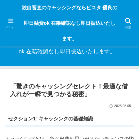
独自審査のフリーローンならビスタなら24時間365日 在籍確認なしで借りれる
独自審査のキャッシングならビスタ 優良の
ブラック即日振込融資です。土日や祝日、夜間でも、直ぐに借りられるから急
な入用があっても安心！融資率97％！仕事をしている人ならブラックでも給料
即日融資ok 在籍確認なし即日振込いたし
日返済の１ヶ月融資で借りられるから安心！
メニュー
検索
ます。
独自審査のキャッシングならビスタ 優良の即日融資
ok 在籍確認なし即日振込いたします。
「驚きのキャッシングセレクト！最適な借
入れが一瞬で見つかる秘密」
2025.08.05
セクション1: キャッシングの基礎知識
キャッシングとは、急な出費や思いがけないチャンスの際