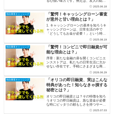
る心強い味方です。例えば、友人の結婚
式が急に決まったり、大切な家電が故障
2025.06.18
してしまったりした場合、すぐにお金が
必要になることがあります。このような
「驚愕！キャッシングローン審査
独自審査キャッシング
状況で即日融資を利用...
が意外と甘い理由とは？」
1. キャッシングローンの基本を知ろうキ
ャッシングローンは、日常生活の中で
「どうしてもお金が必要！」という時に
役立つ心強いサポートです。急な出費や
2025.08.19
予測不可能なトラブルが発生した際に
は、キャッシングローンの力を借りるこ
「驚愕！コンビニで即日融資が可
独自審査キャッシング
とで、困難な局面を乗り越...
能な理由とは？」
序章：新たな金融の扉を開くコンビニエ
ンスストアは、私たちの日常生活に欠か
せない存在です。手軽にさまざまな商品
を手に入れることができ、最近では即日
2026.06.29
融資のサービスも登場しています。この
新しい挑戦は、多くの人々にとって驚き
「オリコの即日融資、実はこんな
独自審査キャッシング
かもしれませんが、実際に...
特典があった！知らなきゃ損する
秘密とは？」
オリコの即日融資とは？その特徴を知ろ
うオリコの即日融資は、急な資金が必要
な時にピッタリの頼もしさを持つサービ
スです。例えば、予想外の出費や急なト
2025.07.03
ラブルに直面したとき、その迅速なアプ