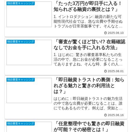
「たった3万円が即日手に入る！
独自審査キャッシング
知られざる融資の裏技とは？」
1. イントロダクション: 融資の新たな可
能性現代社会では、急な出費や予期せぬ
トラブルが日常茶飯事です。そんなとき
に頼りになるのが融資です。しかし、借
2025.06.10
金に対して「悪」という先入観を持つ方
も多いでしょう。実際には、融資を上手
「審査が驚くほど甘い!? 在籍確認
独自審査キャッシング
に活用することで、...
なしでお金を手に入れる方法」
1. はじめに: 驚きの審査基準私たちの生
活の中で、急にお金が必要になることっ
てありますよね。そんな時、多くの人が
「審査が厳しい」と思い込んでいる借入
2025.08.01
れの世界。しかし、実は驚くほど甘い審
査を行っている金融機関も存在するので
「即日融資トラストの裏側：知ら
独自審査キャッシング
す。今日は、そんな...
れざる魅力と驚きの利用法と
は？」
はじめに：即日融資トラストの魅力生活
の中で急な出費が必要になることは、誰
にでもあるものです。例えば、突如とし
て発生した医療費や修理代、旅行費用な
2025.06.16
ど、思いもよらない支出が発生すること
があります。そんな時、即日融資トラス
「任意整理中でも驚きの即日融資
独自審査キャッシング
トという頼もしい選択肢が...
が可能？その秘密とは！」