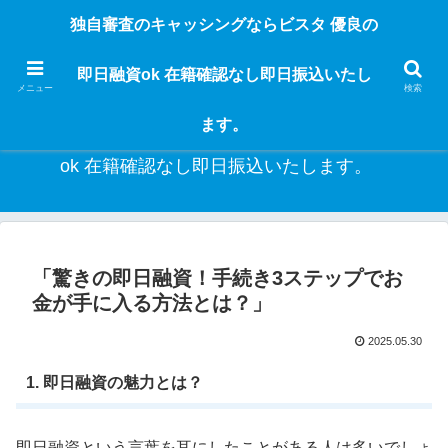
独自審査のフリーローンならビスタなら24時間365日 在籍確認なしで借りれる
独自審査のキャッシングならビスタ 優良の
ブラック即日振込融資です。土日や祝日、夜間でも、直ぐに借りられるから急
な入用があっても安心！融資率97％！仕事をしている人ならブラックでも給料
即日融資ok 在籍確認なし即日振込いたし
日返済の１ヶ月融資で借りられるから安心！
メニュー
検索
ます。
独自審査のキャッシングならビスタ 優良の即日融資
ok 在籍確認なし即日振込いたします。
「驚きの即日融資！手続き3ステップでお
金が手に入る方法とは？」
2025.05.30
1. 即日融資の魅力とは？
即日融資という言葉を耳にしたことがある人は多いでしょ