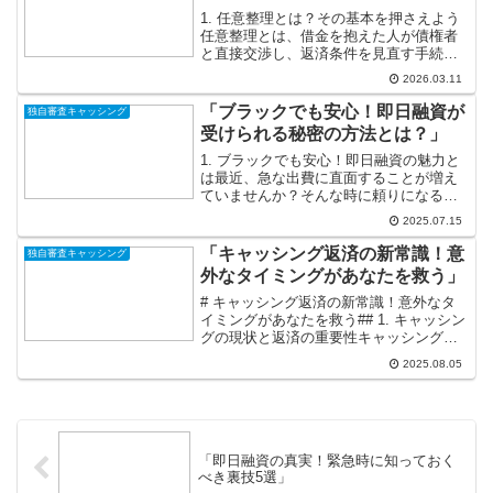
1. 任意整理とは？その基本を押さえよう
任意整理とは、借金を抱えた人が債権者
と直接交渉し、返済条件を見直す手続き
のことです。これを通じて、月々の返済
2026.03.11
額を軽減したり、金利を減少させたりす
ることができます。「任意」とついてい
「ブラックでも安心！即日融資が
独自審査キャッシング
る通り、裁判所を介さ...
受けられる秘密の方法とは？」
1. ブラックでも安心！即日融資の魅力と
は最近、急な出費に直面することが増え
ていませんか？そんな時に頼りになるの
が即日融資です！特にブラックリストに
2025.07.15
載っている方にとっても、安心して利用
できる手段があるのです。即日融資の最
「キャッシング返済の新常識！意
独自審査キャッシング
大の魅力は、なんとい...
外なタイミングがあなたを救う」
# キャッシング返済の新常識！意外なタ
イミングがあなたを救う## 1. キャッシン
グの現状と返済の重要性キャッシング
は、私たちの日常生活において非常に便
2025.08.05
利なツールです。予期せぬ出費や急なト
ラブルに直面した際には、頼りにできる
存在ですが、その...
「即日融資の真実！緊急時に知っておく
べき裏技5選」