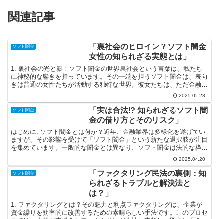
関連記事
「裏社会のヒロイン？ソフト闇金
ソフト闇金
女性の知られざる実態とは」
1. 裏社会の光と影：ソフト闇金の世界裏社会という言葉は、私たち
に神秘的な響きを持っています。その一端を担うソフト闇金は、表向
きは普通の女性たちが活動する独特な世界。彼女たちは、ただ金融業
務を行うのではなく、裏社会における複雑なネットワーク...
2025.02.28
「実は合法!? 知られざるソフト闇
ソフト闇金
金の借り方とそのリスク」
はじめに: ソフト闇金とは何か？近年、金融業界は多様化を遂げてい
ますが、その影響を受けて「ソフト闇金」という新たな選択肢が注目
を集めています。一般的な闇金とは異なり、ソフト闇金は法的な枠組
みの中で運営されており、合法的な貸金業者として機能し...
2025.04.20
「ファクタリング民法の裏側：知
ソフト闇金
られざるトラブルと解決法と
は？」
1. ファクタリングとは？その魅力と利点ファクタリングは、企業が
資金繰りを効率的に改善するための素晴らしい手法です。このプロセ