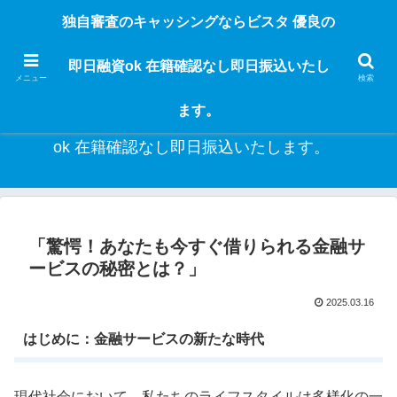
独自審査のフリーローンならビスタなら24時間365日 在籍確認なしで借りれる
独自審査のキャッシングならビスタ 優良の
ブラック即日振込融資です。土日や祝日、夜間でも、直ぐに借りられるから急
な入用があっても安心！融資率97％！仕事をしている人ならブラックでも給料
即日融資ok 在籍確認なし即日振込いたし
日返済の１ヶ月融資で借りられるから安心！
メニュー
検索
ます。
独自審査のキャッシングならビスタ 優良の即日融資
ok 在籍確認なし即日振込いたします。
「驚愕！あなたも今すぐ借りられる金融サ
ービスの秘密とは？」
2025.03.16
はじめに：金融サービスの新たな時代
現代社会において、私たちのライフスタイルは多様化の一