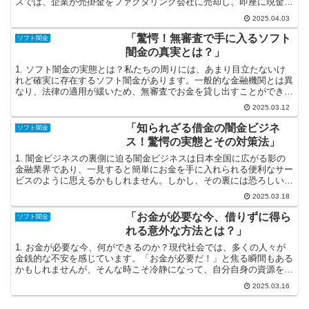
スでは、企業が売掛金をファクタリング会社に売却し、即座に現金を
手に入れることが可能になります。特に中小企業にとって...
2025.04.03
「驚愕！無審査で手に入るソフト
ソフト闇金
闇金の真実とは？」
1. ソフト闇金の実態とは？私たちの周りには、あまり目立たないけ
れど確実に存在するソフト闇金があります。一般的な金融機関とは異
なり、法律の適用が緩いため、無審査でお金を貸し出すことができる
のです。この手軽さは、急にお金が必要になったときに便...
2025.03.12
「知られざる借金の闇金ビジネ
ソフト闇金
ス！驚愕の実態とその対策法」
1. 闇金ビジネスの裏側に迫る闇金ビジネスは日本全国に広がる影の
金融業界であり、一見すると簡単にお金を手に入れられる便利なサー
ビスのように思えるかもしれません。しかし、その裏には恐ろしい罠
が待っています。合法的な金融機関とは異なり、法外な金...
2025.03.18
「お金が必要な今、借りずに得ら
ソフト闇金
れる意外な方法とは？」
1. お金が必要な今、何ができるのか？現代社会では、多くの人々が
金銭的な不安を感じています。「お金が必要だ！」と焦る瞬間もある
かもしれませんが、そんな時こそ冷静になって、自分自身の資源を見
つめ直しましょう。実は、身近にあるもので思わぬお金を...
2025.03.16