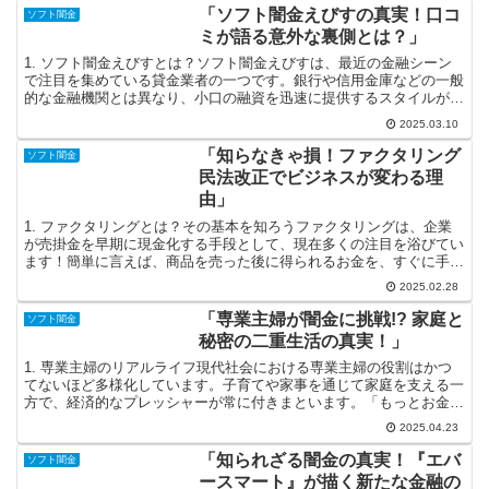
「ソフト闇金えびすの真実！口コ
ソフト闇金
ミが語る意外な裏側とは？」
1. ソフト闇金えびすとは？ソフト闇金えびすは、最近の金融シーン
で注目を集めている貸金業者の一つです。銀行や信用金庫などの一般
的な金融機関とは異なり、小口の融資を迅速に提供するスタイルが、
困難な状況に置かれている多くの人々に好評を得ています...
2025.03.10
「知らなきゃ損！ファクタリング
ソフト闇金
民法改正でビジネスが変わる理
由」
1. ファクタリングとは？その基本を知ろうファクタリングは、企業
が売掛金を早期に現金化する手段として、現在多くの注目を浴びてい
ます！簡単に言えば、商品を売った後に得られるお金を、すぐに手に
入れることができるサービスです。これにより、資金繰り...
2025.02.28
「専業主婦が闇金に挑戦!? 家庭と
ソフト闇金
秘密の二重生活の真実！」
1. 専業主婦のリアルライフ現代社会における専業主婦の役割はかつ
てないほど多様化しています。子育てや家事を通じて家庭を支える一
方で、経済的なプレッシャーが常に付きまといます。「もっとお金を
稼ぎたい」と思う瞬間も多いでしょう。しかし、家庭を守...
2025.04.23
「知られざる闇金の真実！『エバ
ソフト闇金
ースマート』が描く新たな金融の