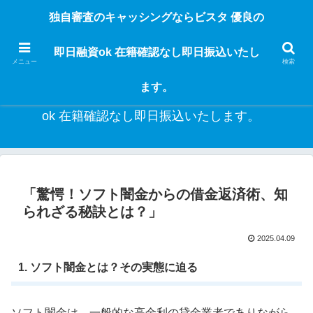
独自審査のフリーローンならビスタなら24時間365日 在籍確認なしで借りれる
独自審査のキャッシングならビスタ 優良の
ブラック即日振込融資です。土日や祝日、夜間でも、直ぐに借りられるから急
な入用があっても安心！融資率97％！仕事をしている人ならブラックでも給料
即日融資ok 在籍確認なし即日振込いたし
日返済の１ヶ月融資で借りられるから安心！
メニュー
検索
ます。
独自審査のキャッシングならビスタ 優良の即日融資
ok 在籍確認なし即日振込いたします。
「驚愕！ソフト闇金からの借金返済術、知
られざる秘訣とは？」
2025.04.09
1. ソフト闇金とは？その実態に迫る
ソフト闇金は、一般的な高金利の貸金業者でありながら、