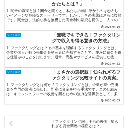
かたちとは？」
1. 闇金の真実とは？闇金と聞くと、私たちの頭に浮かぶのは恐ろし
いイメージや危険なストーリーです。しかし、その実態はさらに複雑
です。闇金は、法的な枠を無視した高金利の融資を提供し、人々の生
活を脅かす存在となっています。急な出費が必要な時、正...
2025.04.16
「無職でもできる！ファクタリン
ソフト闇金
グで収入を得る驚きの方法」
1. ファクタリングとは？その基本を理解するファクタリングとは、
企業や個人が持つ売掛金を第三者に売却することで、即座に資金を得
る仕組みのことを指します。通常、商品やサービスを提供した後、売
上金が入金されるまでの期間に待たずに、現金を手に入れ...
2025.04.22
「まさかの選択肢！知られざるフ
ソフト闇金
ァクタリング比較サイトの真実」
1. ファクタリングとは何か？ファクタリングとは、企業が持つ売掛
金を専門の業者に売却し、即座に資金を得る手法です。この仕組み
は、キャッシュフローの改善を図るための強力な選択肢として、多く
の企業に活用されています。特に中小企業にとっては、資金...
2025.03.05
「ファクタリング廻し手形の裏側：知ら
れざる資金調達の秘密とは？」