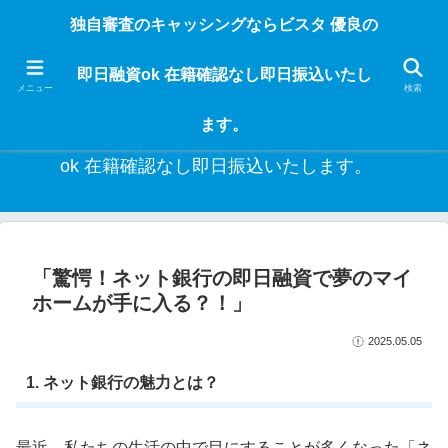
独自審査のフリーローンならビスタなら24時間365日 在籍確認なしで借りれる
独自審査のキャッシングならビスタ 優良の
ブラック即日振込融資です。土日や祝日、夜間でも、直ぐに借りられるから急
な入用があっても安心！融資率97％！仕事をしている人ならブラックでも給料
即日融資ok 在籍確認なし即日振込いたし
日返済の１ヶ月融資で借りられるから安心！
メニュー
検索
ます。
独自審査のキャッシングならビスタ 優良の即日融資
ok 在籍確認なし即日振込いたします。
「驚愕！ネット銀行の即日融資で夢のマイ
ホームが手に入る？！」
2025.05.05
1. ネット銀行の魅力とは？
最近、私たちの生活の中で目にすることが多くなった「ネ