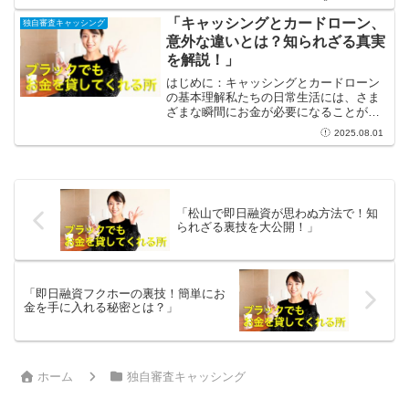
し、その常識を覆す驚愕の事実があるの
です！今や、キャッシングの審査はたっ
「キャッシングとカードローン、
独自審査キャッシング
たの数分で完了することが可...
意外な違いとは？知られざる真実
を解説！」
はじめに：キャッシングとカードローン
の基本理解私たちの日常生活には、さま
ざまな瞬間にお金が必要になることがあ
るものです。思いがけない出費が発生し
2025.08.01
たり、旅行や趣味に使いたい資金が必要
になったりすると、キャッシングやカー
ドローンといった選択肢が...
「松山で即日融資が思わぬ方法で！知
られざる裏技を大公開！」
「即日融資フクホーの裏技！簡単にお
金を手に入れる秘密とは？」
ホーム
独自審査キャッシング