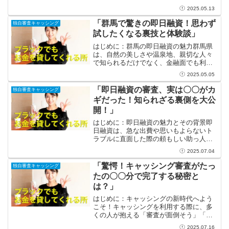
ば、その不安も軽減できます！「エクセ
2025.05.13
ルで即日融資」というフレーズは、一見
すると不思議に感じるかもしれません
「群馬で驚きの即日融資！思わず
独自審査キャッシング
が、実はエクセルは資金管理...
試したくなる裏技と体験談」
はじめに：群馬の即日融資の魅力群馬県
は、自然の美しさや温泉地、親切な人々
で知られるだけでなく、金融面でも利用
者に優しい即日融資のサービスが整って
2025.05.05
います。急な出費や資金の必要性が生じ
たときに、迅速に対応してくれる金融機
「即日融資の審査、実は〇〇がカ
独自審査キャッシング
関が多数存在しているので...
ギだった！知られざる裏側を大公
開！」
はじめに：即日融資の魅力とその背景即
日融資は、急な出費や思いもよらないト
ラブルに直面した際の頼もしい助っ人で
す。例えば、突然の医療費や急な修理代
2025.07.04
等、人生には予測できない出来事がつい
て回ります。そんな時、即日融資を利用
「驚愕！キャッシング審査がたっ
独自審査キャッシング
することで、迅速に資金を...
たの〇〇分で完了する秘密と
は？」
はじめに：キャッシングの新時代へよう
こそ！キャッシングを利用する際に、多
くの人が抱える「審査が面倒そう」「時
間がかかりそう」といった不安。しか
2025.07.16