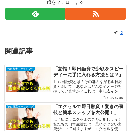
r3をフォローする
r3
関連記事
「驚愕！即日融資で少額をスピー
独自審査キャッシング
ディーに手に入れる方法とは？」
1. 即日融資とは？その魅力を探る即日融
資と聞いて、あなたはどんなイメージを
持っていますか？これは、申し込みをし
たその日にお金を手に入れることができ
2025.07.06
る融資のことです。急な出費が必要な
時、即日融資はまさに救世主です。意外
「エクセルで即日融資！驚きの裏
独自審査キャッシング
な医療費や友人の結婚式...
技と簡単ステップを大公開！」
はじめに：エクセルの力を活用しよう！
私たちの日常生活には、思いがけない出
費がついて回りますが、エクセルを使え