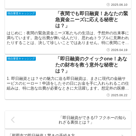
らの夜景は、まるで宝石のように輝き、しばしば観光客や...
2025.06.10
「夜間でも即日融資！あなたの緊
独自審査キャッシング
急資金ニーズに応える秘密と
は？」
はじめに：夜間の緊急資金ニーズ私たちの生活は、予想外の出来事に
満ちています。急な出費が舞い込んだり、思わぬトラブルに見舞われ
たりすることは、決して珍しいことではありません。特に夜間にそん
な状況に直面すると、「どうしよう！」と不安でいっぱいに...
2026.04.19
「即日融資のクイックone！あな
独自審査キャッシング
たの財布を救う意外な秘密と
は？」
1. 即日融資とは？その魅力に迫る即日融資は、まさに現代の金融サ
ービスのヒーロー！申請をしたその日にお金を手に入れられるこの仕
組みは、特に急な出費が必要なときに大活躍します。想定外の医療費
や突然の修理費用で財布がピンチになることもありますが...
2025.06.22
「即日融資ができる!? フクホーの知ら
れざる裏技とは？」
「那覇市で即日融資！驚きの手続き方