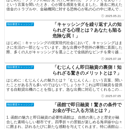
という言葉を聞いたとき、心が躍る感覚を覚えました。過去に抱えた
借金のトラブルや、金融機関に対する恐怖心が私の心の中に潜んでい
たのですが、そんな私でも新たな選択肢があることに気づい...
2025.05.21
「キャッシングを繰り返す人の知
独自審査キャッシング
られざる心理とは？あなたも陥る
危険な罠！」
はじめに：キャッシングの現実現代社会において、キャッシングはま
さに生活の一部となっています。急な出費や予想外の事態に直面した
際、多くの人がキャッシングを選ぶことで金銭的なピンチを乗り越え
ています。しかし、その背景には私たちの心の中にひそむ複...
2025.07.18
「むじんくん即日融資の裏側！知
独自審査キャッシング
られざる驚きのメリットとは？」
はじめに：むじんくんの魅力とは？「むじんくん」という言葉、聞い
たことがある方も多いのではないでしょうか？これは即日融資を提供
する自動貸出機のことを指します。急な出費に対応してくれるこのサ
ービスは、現代社会において非常に重宝される存在です。し...
2025.07.05
「函館で即日融資！驚きの条件で
独自審査キャッシング
お金が手に入る方法とは？」
1. 函館の魅力と即日融資の必要性函館は、自然の美しさと歴史が融
合した素晴らしい都市です。四季折々の景観が楽しめる海岸線や山々
に囲まれ、訪れるたびに新たな感動を与えてくれます。特に函館山か