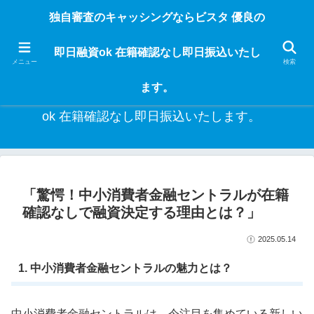
独自審査のフリーローンならビスタなら24時間365日 在籍確認なしで借りれる
独自審査のキャッシングならビスタ 優良の
ブラック即日振込融資です。土日や祝日、夜間でも、直ぐに借りられるから急
な入用があっても安心！融資率97％！仕事をしている人ならブラックでも給料
即日融資ok 在籍確認なし即日振込いたし
日返済の１ヶ月融資で借りられるから安心！
メニュー
検索
ます。
独自審査のキャッシングならビスタ 優良の即日融資
ok 在籍確認なし即日振込いたします。
「驚愕！中小消費者金融セントラルが在籍
確認なしで融資決定する理由とは？」
2025.05.14
1. 中小消費者金融セントラルの魅力とは？
中小消費者金融セントラルは、今注目を集めている新しい