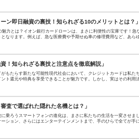
ーン即日融資の裏技！知られざる10のメリットとは？
ンの魅力とは？イオン銀行カードローンは、まさに利便性の宝庫です！
となります。例えば、急な医療費や予期せぬ車の修理費用など、あらゆる
融資！知られざる裏技と注意点を徹底解説」
ドがもたらす新たな可能性現代社会において、クレジットカードは私た
ント還元や特典を享受できることが魅力です。しかし、実はその利用法は
自審査で選ばれた隠れた名機とは？」
波に乗ろうスマートフォンの進化は、まさに私たちの生活を一変させま
ーション、さらにはエンターテインメントまで、手のひらで全てが手に入