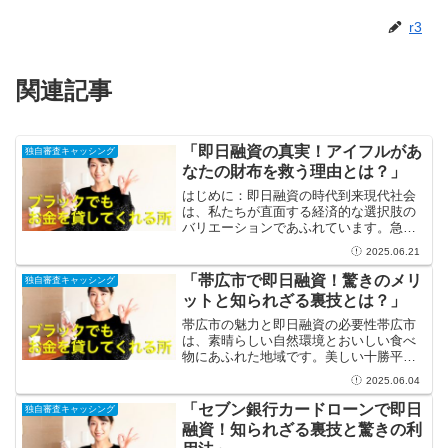
r3
関連記事
「即日融資の真実！アイフルがあ
独自審査キャッシング
なたの財布を救う理由とは？」
はじめに：即日融資の時代到来現代社会
は、私たちが直面する経済的な選択肢の
バリエーションであふれています。急な
出費や予期せぬトラブルに遭遇すること
2025.06.21
は誰にでもありますが、そんなときに頼
りになるのが「即日融資」です。特にア
「帯広市で即日融資！驚きのメリ
独自審査キャッシング
イフルは、スピーディーな...
ットと知られざる裏技とは？」
帯広市の魅力と即日融資の必要性帯広市
は、素晴らしい自然環境とおいしい食べ
物にあふれた地域です。美しい十勝平野
と広がる大草原は、訪れる人々の心を癒
2025.06.04
し、元気を与えてくれます。新鮮な農産
物や地元の特産品は、多くの人に愛さ
「セブン銀行カードローンで即日
独自審査キャッシング
れ、訪問者を魅了しています...
融資！知られざる裏技と驚きの利