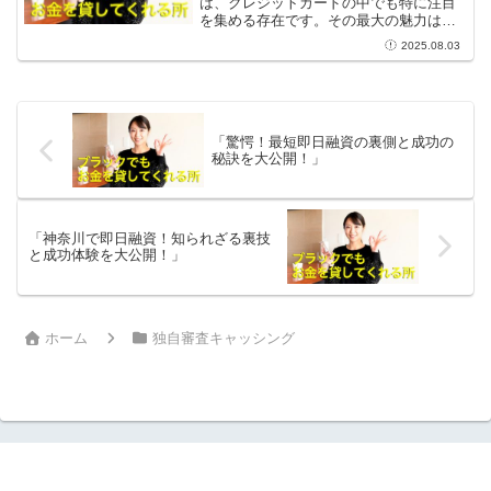
は、クレジットカードの中でも特に注目
を集める存在です。その最大の魅力は、
楽天ポイントが貯まるという点です。
2025.08.03
日々の買い物に利用すれば、買い物をし
ながら自然とポイントが増えていくのが
嬉しいところ。まるでお小...
「驚愕！最短即日融資の裏側と成功の
秘訣を大公開！」
「神奈川で即日融資！知られざる裏技
と成功体験を大公開！」
ホーム
独自審査キャッシング