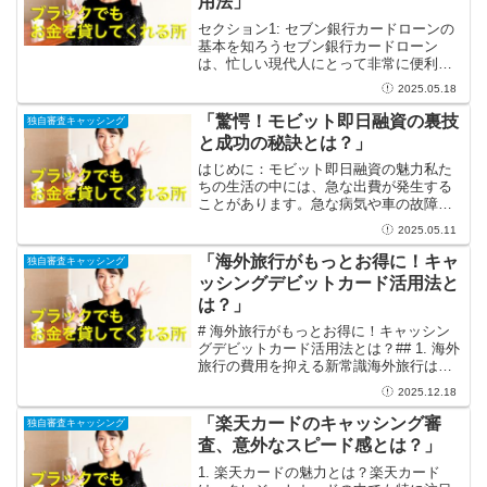
用法」
セクション1: セブン銀行カードローンの
基本を知ろうセブン銀行カードローン
は、忙しい現代人にとって非常に便利な
金融サービスです。急な支出や予期せぬ
2025.05.18
金銭トラブルが発生した際、即日融資が
受けられるという点が特に魅力的です。
「驚愕！モビット即日融資の裏技
独自審査キャッシング
セブン銀行のATMは全...
と成功の秘訣とは？」
はじめに：モビット即日融資の魅力私た
ちの生活の中には、急な出費が発生する
ことがあります。急な病気や車の故障、
思いがけない旅行など、準備ができてい
2025.05.11
ない時に財布が空っぽになってしまうこ
ともあるでしょう。そんな時、頼りにな
「海外旅行がもっとお得に！キャ
独自審査キャッシング
るのが「モビット即日融資...
ッシングデビットカード活用法と
は？」
# 海外旅行がもっとお得に！キャッシン
グデビットカード活用法とは？## 1. 海外
旅行の費用を抑える新常識海外旅行は、
心踊る冒険と素晴らしい体験が待ってい
2025.12.18
ますが、同時に費用が気になるもので
す。しかし、そんな悩みを吹き飛ばす新
「楽天カードのキャッシング審
独自審査キャッシング
鋭の方法が、キャ...
査、意外なスピード感とは？」
1. 楽天カードの魅力とは？楽天カード