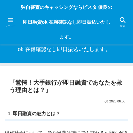
独自審査のフリーローンならビスタなら24時間365日 在籍確認なしで借りれる
独自審査のキャッシングならビスタ 優良の
ブラック即日振込融資です。土日や祝日、夜間でも、直ぐに借りられるから急
な入用があっても安心！融資率97％！仕事をしている人ならブラックでも給料
即日融資ok 在籍確認なし即日振込いたし
日返済の１ヶ月融資で借りられるから安心！
メニュー
検索
ます。
独自審査のキャッシングならビスタ 優良の即日融資
ok 在籍確認なし即日振込いたします。
「驚愕！大手銀行が即日融資であなたを救
う理由とは？」
2025.06.06
1. 即日融資の魅力とは？
現代社会において、急な出費は誰にでも訪れる可能性があ