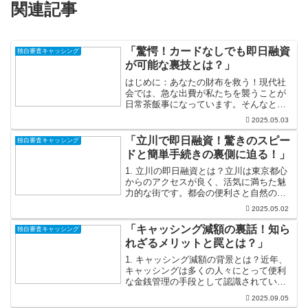
関連記事
「驚愕！カードなしでも即日融資
独自審査キャッシング
が可能な裏技とは？」
はじめに：あなたの財布を救う！現代社
会では、急な出費が私たちを襲うことが
日常茶飯事になっています。そんなと
き、ATMに急いで向かってカードを探し
2025.05.03
ている余裕なんてないかもしれません。
でも大丈夫！もしカードなしで即日融資
「立川で即日融資！驚きのスピー
独自審査キャッシング
ができる方法があるのなら...
ドと簡単手続きの裏側に迫る！」
1. 立川の即日融資とは？立川は東京都心
からのアクセスが良く、活気に満ちた魅
力的な街です。都会の便利さと自然の美
しさが共存しており、多くの人々が生活
2025.05.02
や仕事に忙しい日々を送っています。し
かし、そんな中で突然の出費が発生する
「キャッシング減額の裏話！知ら
独自審査キャッシング
こともありますよね。...
れざるメリットと罠とは？」
1. キャッシング減額の背景とは？近年、
キャッシングは多くの人々にとって便利
な金銭管理の手段として認識されていま
す。しかし、経済状況や個々の信用状況
2025.09.05
によっては、キャッシングの限度額が減