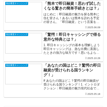
少してしまうことがあります。この「キ
「熊本で即日融資！思わず試した
独自審査キャッシング
ャッシング減額」とい...
くなる驚きの簡単手続きとは？」
はじめに：即日融資の魅力を探る熊本に
住む皆さん！あるいは熊本を訪れる予定
の皆さん、「即日融資」という言葉を耳
にしたことがあるかもしれません。それ
2025.06.09
もそのはず、急な出費や予期せぬトラブ
ルに直面したとき、すぐにお金が必要に
「驚愕！即日キャッシングで得る
独自審査キャッシング
なることは誰にでもありま...
意外な特典とは？」
1. 即日キャッシングの基本を理解しよう
即日キャッシングは、急な出費に直面し
たときの強力な味方です！思いもよらな
いトラブルが起こったとき、申し込んだ
2025.10.26
その日にお金を借りられるこのサービス
は、まさに救世主です。例えば、急に壊
「あなたの国はどこ？驚愕の即日
独自審査キャッシング
れた冷蔵庫の修理費用...
融資が受けられる国ランキン
グ！」
# あなたの国はどこ？驚愕の即日融資が
受けられる国ランキング！1. イントロダ
クション：即日融資の魅力現代社会で
は、急な出費がいつどこで発生するかわ
2025.05.18
かりませんが、そんな時に頼りになるの
が即日融資です。急な医療費や修理費
用、あるいはビジネスの...