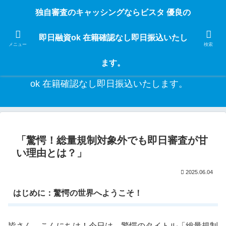
独自審査のフリーローンならビスタなら24時間365日 在籍確認なしで借りれる
独自審査のキャッシングならビスタ 優良の
ブラック即日振込融資です。土日や祝日、夜間でも、直ぐに借りられるから急
な入用があっても安心！融資率97％！仕事をしている人ならブラックでも給料
即日融資ok 在籍確認なし即日振込いたし
日返済の１ヶ月融資で借りられるから安心！
メニュー
検索
ます。
独自審査のキャッシングならビスタ 優良の即日融資
ok 在籍確認なし即日振込いたします。
「驚愕！総量規制対象外でも即日審査が甘
い理由とは？」
2025.06.04
はじめに：驚愕の世界へようこそ！
皆さん、こんにちは！今日は、驚愕のタイトル「総量規制