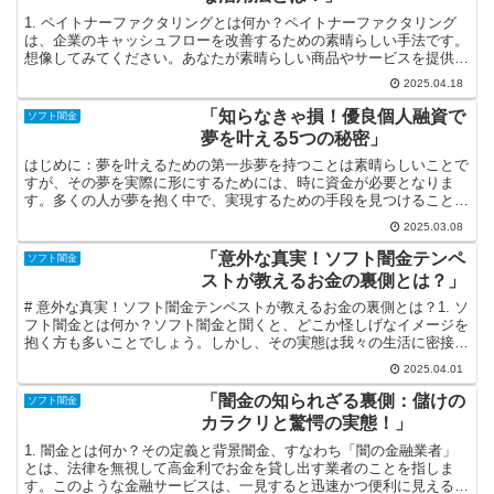
1. ペイトナーファクタリングとは何か？ペイトナーファクタリング
は、企業のキャッシュフローを改善するための素晴らしい手法です。
想像してみてください。あなたが素晴らしい商品やサービスを提供
し、請求書を発行した後、クライアントからの入金を待ちな...
2025.04.18
「知らなきゃ損！優良個人融資で
ソフト闇金
夢を叶える5つの秘密」
はじめに：夢を叶えるための第一歩夢を持つことは素晴らしいことで
すが、その夢を実際に形にするためには、時に資金が必要となりま
す。多くの人が夢を抱く中で、実現するための手段を見つけることは
極めて重要です。特に、個人融資はその手段の一つとして多く...
2025.03.08
「意外な真実！ソフト闇金テンペ
ソフト闇金
ストが教えるお金の裏側とは？」
# 意外な真実！ソフト闇金テンペストが教えるお金の裏側とは？1. ソ
フト闇金とは何か？ソフト闇金と聞くと、どこか怪しげなイメージを
抱く方も多いことでしょう。しかし、その実態は我々の生活に密接に
関わっているのです。ソフト闇金とは、法的にグレー...
2025.04.01
「闇金の知られざる裏側：儲けの
ソフト闇金
カラクリと驚愕の実態！」
1. 闇金とは何か？その定義と背景闇金、すなわち「闇の金融業者」
とは、法律を無視して高金利でお金を貸し出す業者のことを指しま
す。このような金融サービスは、一見すると迅速かつ便利に見えるか