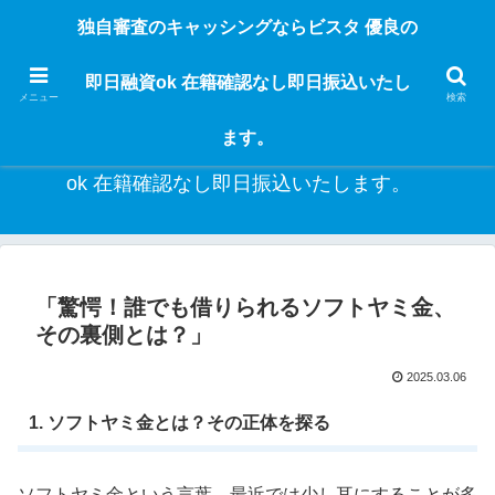
独自審査のフリーローンならビスタなら24時間365日 在籍確認なしで借りれる
独自審査のキャッシングならビスタ 優良の
ブラック即日振込融資です。土日や祝日、夜間でも、直ぐに借りられるから急
な入用があっても安心！融資率97％！仕事をしている人ならブラックでも給料
即日融資ok 在籍確認なし即日振込いたし
日返済の１ヶ月融資で借りられるから安心！
メニュー
検索
ます。
独自審査のキャッシングならビスタ 優良の即日融資
ok 在籍確認なし即日振込いたします。
「驚愕！誰でも借りられるソフトヤミ金、
その裏側とは？」
2025.03.06
1. ソフトヤミ金とは？その正体を探る
ソフトヤミ金という言葉、最近では少し耳にすることが多