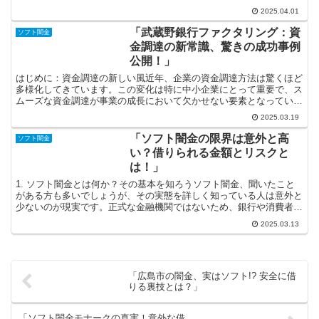
もしれませんが、その背後には厳しい現実が潜んでいます。...
2025.04.01
「武蔵野銀行ファクタリング：資
ソフト闇金
金調達の新常識、驚きの成功事例
公開！」
はじめに：資金調達の新しい風近年、企業の資金調達方法は驚くほど
多様化してきています。この変化は特に中小企業にとって重要で、ス
ムーズな資金調達が事業の成長において欠かせない要素となっていま
す。そんな中で、注目を集めているのが「武蔵野銀行ファク...
2025.03.19
「ソフト闇金の限界は意外と高
ソフト闇金
い？借りられる金額とリスクと
は！」
1. ソフト闇金とは何か？その基本を知ろうソフト闇金、聞いたこと
がある方も多いでしょうが、その実態を詳しく知っている人は意外と
少ないのが現実です。正式な金融機関ではないため、銀行や消費者金
融とは異なる存在でありながら、急にお金が必要なときに...
2025.03.13
「広島市の闇金、実はソフト!? 安全に借
りる裏技とは？」
「ソフト闇金モナークの真実！意外な借