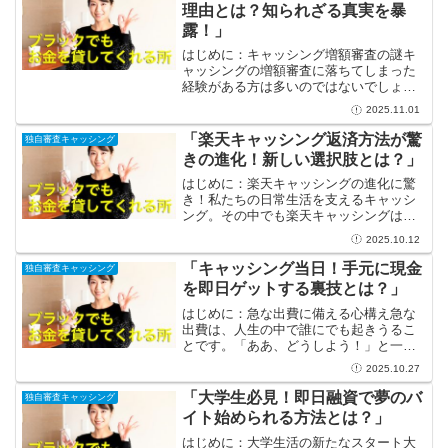
不安を感じる方も多いかも...
理由とは？知られざる真実を暴
露！」
はじめに：キャッシング増額審査の謎キ
ャッシングの増額審査に落ちてしまった
経験がある方は多いのではないでしょう
か。特に「こんなに返済しているのに、
2025.11.01
どうして落ちてしまったの？」という疑
問が頭を悩ませることも少なくありませ
「楽天キャッシング返済方法が驚
独自審査キャッシング
ん。この悩みの背景には、...
きの進化！新しい選択肢とは？」
はじめに：楽天キャッシングの進化に驚
き！私たちの日常生活を支えるキャッシ
ング。その中でも楽天キャッシングは、
利便性と柔軟性でユーザーから愛され続
2025.10.12
けています。しかし、返済の手間や金利
の負担といった課題は、利用者にとって
「キャッシング当日！手元に現金
独自審査キャッシング
いつも頭を悩ませる要素で...
を即日ゲットする裏技とは？」
はじめに：急な出費に備える心構え急な
出費は、人生の中で誰にでも起きうるこ
とです。「ああ、どうしよう！」と一瞬
焦る気持ちもありますが、そんなときこ
2025.10.27
そ心を落ち着けて行動することが大切で
す。キャッシングは、急な出費に対する
「大学生必見！即日融資で夢のバ
独自審査キャッシング
強力な味方。今回は、「キ...
イト始められる方法とは？」
はじめに：大学生活の新たなスタート大