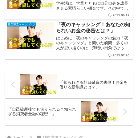
学生活は、学業とともに自分自身を成長
させる素晴らしい機会です。その中で
も、アルバイトを通じて得られる経験
2025.06.19
は、単なるお金を稼ぐ以上の価値があり
ます。新しい友人との出会いや、社会で
「夜のキャッシング！あなたの知
独自審査キャッシング
の第一歩を踏み出すことができ...
らないお金の秘密とは？」
はじめに：夜のキャッシングの魅力「夜
のキャッシング」と聞いた瞬間、多くの
人が思い描くのは、薄暗い街角でひっそ
りとお金を借りる姿かもしれません。し
2025.07.26
かし、実際には夜のキャッシングは、あ
なたに新しい可能性を与えてくれる素晴
らしいツールなのです。街...
「知られざる即日融資の裏側！お金を
借りる新常識とは？」
「自己破産後でも借りられる？知られ
ざる消費者金融の秘密！」
ホーム
独自審査キャッシング