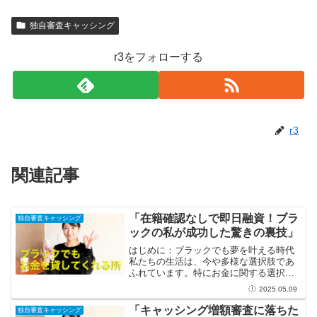
独自審査キャッシング
r3をフォローする
r3
関連記事
「在籍確認なしで即日融資！ブラ
独自審査キャッシング
ックの私が成功した驚きの裏技」
はじめに：ブラックでも夢を叶える時代
私たちの生活は、今や多様な選択肢であ
ふれています。特にお金に関する選択肢
は豊かになり、「在籍確認なしで即日融
2025.05.09
資」という言葉も一般的になってきまし
た。「ブラック」という言葉を聞くと、
「キャッシング増額審査に落ちた
独自審査キャッシング