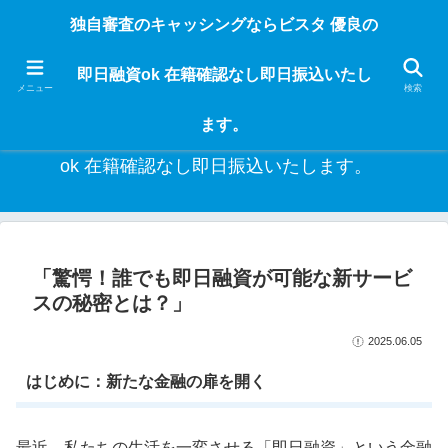
独自審査のフリーローンならビスタなら24時間365日 在籍確認なしで借りれる
独自審査のキャッシングならビスタ 優良の
ブラック即日振込融資です。土日や祝日、夜間でも、直ぐに借りられるから急
な入用があっても安心！融資率97％！仕事をしている人ならブラックでも給料
即日融資ok 在籍確認なし即日振込いたし
日返済の１ヶ月融資で借りられるから安心！
メニュー
検索
ます。
独自審査のキャッシングならビスタ 優良の即日融資
ok 在籍確認なし即日振込いたします。
「驚愕！誰でも即日融資が可能な新サービ
スの秘密とは？」
2025.06.05
はじめに：新たな金融の扉を開く
最近、私たちの生活を一変させる「即日融資」という金融