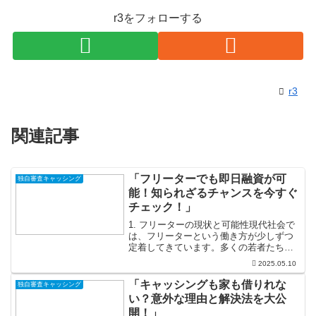
r3をフォローする
r3
関連記事
「フリーターでも即日融資が可
独自審査キャッシング
能！知られざるチャンスを今すぐ
チェック！」
1. フリーターの現状と可能性現代社会で
は、フリーターという働き方が少しずつ
定着してきています。多くの若者たちが
「正社員」という安定した道を選ぶ代わ
2025.05.10
りに、自分のリズムで働くスタイルを選
択するようになっています。これによ
「キャッシングも家も借りれな
独自審査キャッシング
り、自己のライフスタイ...
い？意外な理由と解決法を大公
開！」