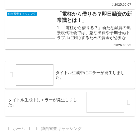
引けてしまうかもしれません。しかし、
2025.09.07
キャッシングは実は賢く利用すれば、あ
なたの経済生活を豊かにする強力なツー
「電柱から借りる？即日融資の新
独自審査キャッシング
ルにもなり得るのです。大切...
常識とは！」
1. 「電柱から借りる？」新たな融資の風
景現代社会では、急な出費や予期せぬト
ラブルに対応するための資金が必要な場
面が増えています。そこで登場したのが
2026.03.23
「電柱から借りる」という新しい形の即
日融資です。このユニークなアプローチ
は、従来の銀行や消費...
タイトル生成中にエラーが発生しまし
た。
タイトル生成中にエラーが発生しまし
た。
ホーム
独自審査キャッシング