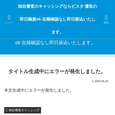
独自審査のフリーローンならビスタなら24時間365日 在籍確認なしで借りれる
独自審査のキャッシングならビスタ 優良の
ブラック即日振込融資です。土日や祝日、夜間でも、直ぐに借りられるから急
な入用があっても安心！融資率97％！仕事をしている人ならブラックでも給料
即日融資ok 在籍確認なし即日振込いたし
日返済の１ヶ月融資で借りられるから安心！
メニュー
検索
ます。
独自審査のキャッシングならビスタ 優良の即日融資
ok 在籍確認なし即日振込いたします。
タイトル生成中にエラーが発生しました。
2025.05.26
本文生成中にエラーが発生しました。
独自審査キャッシング