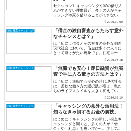
セクション1: キャッシングや家の借り入
れができない理由最近、多くの人がキャ
ッシングや家を借りることができないと
いう不安を抱えています。この現象は一
2025.09.09
体なぜ起こるのでしょうか？まず考えら
れるのは、信用情報の問題です。私たち
「借金の独自審査がもたらす意外
独自審査キャッシング
の信用情報は、金融機...
なチャンスとは？」
はじめに：借金とその審査の意外な側面
現代社会において、借金は多くの人々に
とって避けがたい現象です。住宅ロー
ン、教育費、ビジネスの立ち上げなど、
2025.06.18
様々な理由で借金を抱えることは珍しく
ありません。しかし、借金の審査という
「無職でも安心！即日融資が無審
独自審査キャッシング
プロセスには、単なる財務的...
査で手に入る驚きの方法とは？」
はじめに：無職でも安心の時代現代社会
は、柔軟な働き方の選択肢が増え、私た
ちのライフスタイルを大きく変えていま
す。フリーランスやリモートワーク、一
2026.02.10
時的に無職であることはもはや珍しいこ
とではなく、むしろ新しい形の生き方と
「キャッシングの意外な活用法！
独自審査キャッシング
して認識されつつあります...
知らなきゃ損するお金の裏技」
はじめに：キャッシングの新しい視点キ
ャッシングと聞くと、多くの人が「借
金」や「利息」を思い浮かべ、少し気が