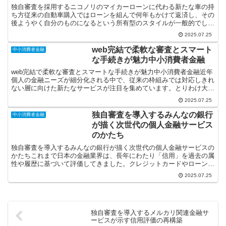
独自審査を採用するニコノリのマイカーローンに代わる新たな車の持
ち方従来の自動車購入ではローンを組んで何年もかけて返済し、その
後ようやく自分のものになるという所有型のスタイルが一般的でし
た。しかし昨今の経済状況や価値観の変化により、「所有より...
2025.07.25
web完結で柔軟な審査とスマート
中小消費者金融
な手続きが魅力中小消費者金融
web完結で柔軟な審査とスマートな手続きが魅力中小消費者金融近年
個人の金融ニーズが細分化される中で、従来の枠組みでは対応しきれ
ない層に向けた新たなサービスが注目を集めています。とりわけ大手
銀行や信販会社では審査に通らない人々や、急ぎの資金を...
2025.07.25
独自審査を導入するみんなの銀行
中小消費者金融
が描く次世代の個人金融サービス
のかたち
独自審査を導入するみんなの銀行が描く次世代の個人金融サービスの
かたちこれまで日本の金融業界は、長年にわたり「信用」を過去の属
性や履歴に基づいて評価してきました。クレジットカードやローンの
審査においては勤務先や勤続年数、年収過去の借入履歴とい...
2025.07.25
独自審査を導入するメルカリ関連金融サ
ービスが示す信用評価の再構築