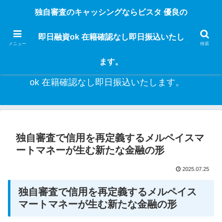
独自審査のフリーローンならビスタなら24時間365日 在籍確認なしで借りれる
独自審査のキャッシングならビスタ 優良の
ブラック即日振込融資です。土日や祝日、夜間でも、直ぐに借りられるから急
な入用があっても安心！融資率97％！仕事をしている人ならブラックでも給料
即日融資ok 在籍確認なし即日振込いたし
日返済の１ヶ月融資で借りられるから安心！
メニュー
検索
ます。
独自審査のキャッシングならビスタ 優良の即日融資
ok 在籍確認なし即日振込いたします。
独自審査で信用を再定義するメルペイスマ
ートマネーが生む新たな金融の形
2025.07.25
独自審査で信用を再定義するメルペイス
マートマネーが生む新たな金融の形