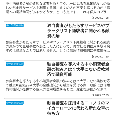
中小消費者金融の柔軟な審査対応とフクホーに見る在籍確認なしの新
しい形金融サービスを利用する際、多くの人が不安を感じるのが「職
場への電話確認があるかどうか」という点です。これは個人のプライ
バシーに関わる問題であり、特に借入を周囲に知られたくな...
2025.07.25
独自審査がもたらすサービスやブ
中小消費者金融
ラックリスト経験者に開かれる融
資の扉
独自審査がもたらすサービスやブラックリスト経験者に開かれる融資
の扉かつて金融事故を起こした人にとって、再び社会的信用を取り戻
すのは簡単なことではありません。とくに信用情報機関に事故情報が
記録されている状態いわゆるブラックリストに掲載された経...
2025.07.25
独自審査を導入する中小消費者金
中小消費者金融
融の強みとは？大手にない柔軟対
応で融資可能
独自審査を導入する中小消費者金融の強みとは？大手にない柔軟対応
で融資可能銀行や大手の金融機関から融資を受ける際一般的には信用
情報機関が提供する個人の信用履歴をもとに、厳密な評価がなされま
す。そのため一度返済遅延や債務整理の履歴がついてしまう...
2025.07.25
独自審査を採用するニコノリのマ
中小消費者金融
イカーローンに代わる新たな車の
持ち方